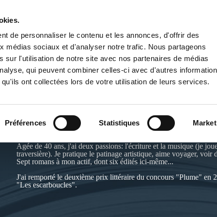
okies.
PUBLIER UN LIVRE
LIBRAIRIE
t de personnaliser le contenu et les annonces, d'offrir des
aux médias sociaux et d'analyser notre trafic. Nous partageons
 sur l'utilisation de notre site avec nos partenaires de médias
'analyse, qui peuvent combiner celles-ci avec d'autres informatio
qu'ils ont collectées lors de votre utilisation de leurs services.
SOPHIE GAIGNON
Préférences
Statistiques
Market
Agée de 40 ans, j'ai deux passions: l'écriture et la musique (je joue
traversière). Je pratique le patinage artistique, aime voyager, voir d
Sept romans à mon actif, dont six édités ici-même...
J'ai remporté le deuxième prix littéraire du concours "Plume" en 
"Les escarboucles".