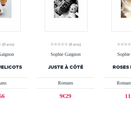
(0 avis)
(0 avis)
Gaignon
Sophie Gaignon
Sophie
UELICOTS
JUSTE À CÔTÉ
ROSES 
ans
Romans
Romans
66
9€29
11