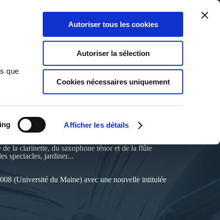
Qui sommes-nous ?
Nous contacter
Blog
Aide
0
0
Autoriser tous les cookies
Rechercher
Connexion
Ma liste
Panier
Autoriser la sélection
ns que
Cookies nécessaires uniquement
ing
Afficher les détails
 de la clarinette, du saxophone ténor et de la flûte
es spectacles, jardiner...
2008 (Université du Maine) avec une nouvelle intitulée