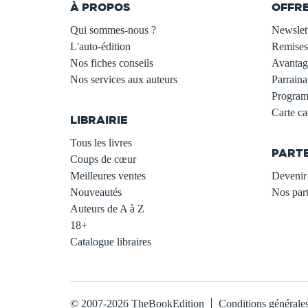
À PROPOS
OFFR
Qui sommes-nous ?
Newslet
L'auto-édition
Remises
Nos fiches conseils
Avantage
Nos services aux auteurs
Parraina
.
Programm
Carte c
LIBRAIRIE
.
Tous les livres
PART
Coups de cœur
Meilleures ventes
Devenir 
Nouveautés
Nos part
Auteurs de A à Z
18+
Catalogue libraires
© 2007-2026 TheBookEdition
Conditions générale