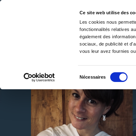
Ce site web utilise des co
Les cookies nous permetten
fonctionnalités relatives 
DE LA PAGE BLANCHE... AU BEST SELLER
également des informations
Accueil
/
Sophie Gaignon
sociaux, de publicité et d
vous leur avez fournies ou 
Sélection
Nécessaires
du
consentement