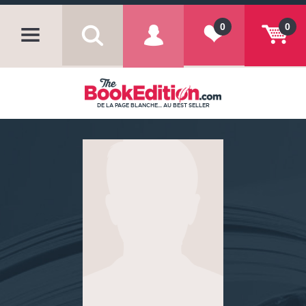
0
0
DE LA PAGE BLANCHE... AU BEST SELLER