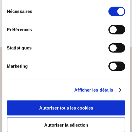
Sélection
Communication, médias
Nécessaires
du
consentement
13€00
Préférences
Statistiques
Marketing
PAIEMENT SÉCURISÉ
Remises quantités jusqu'à -42%
Afficher les détails
Autoriser tous les cookies
SERVICE CLIENT
Autoriser la sélection
Lundi au vendredi, 10-12h / 14-16h