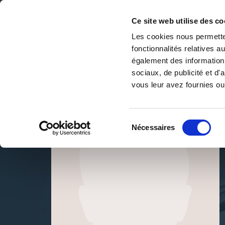
Ce site web utilise des co
Les cookies nous permetten
fonctionnalités relatives 
DE LA PAGE BLANCHE... AU BEST SELLER
également des informations
Accueil
/
Christine Glassant
sociaux, de publicité et d
vous leur avez fournies ou 
Sélection
Nécessaires
du
consentement