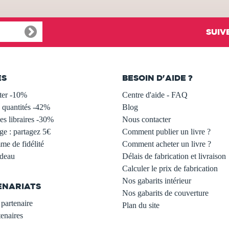
SUIV
ES
BESOIN D'AIDE ?
ter -10%
Centre d'aide - FAQ
 quantités -42%
Blog
s libraires -30%
Nous contacter
ge : partagez 5€
Comment publier un livre ?
e de fidélité
Comment acheter un livre ?
adeau
Délais de fabrication et livraison
Calculer le prix de fabrication
Nos gabarits intérieur
ENARIATS
Nos gabarits de couverture
partenaire
Plan du site
enaires