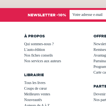
NEWSLETTER -10%
À PROPOS
OFFR
Qui sommes-nous ?
Newslet
L'auto-édition
Remises
Nos fiches conseils
Avantage
Nos services aux auteurs
Parraina
.
Programm
Carte c
LIBRAIRIE
.
Tous les livres
PART
Coups de cœur
Meilleures ventes
Devenir 
Nouveautés
Nos part
Auteurs de A à Z