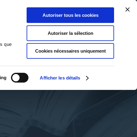
Qui sommes-nous ?
Nous contacter
Blog
Aide
0
0
Autoriser tous les cookies
Rechercher
Connexion
Ma liste
Panier
Autoriser la sélection
ns que
Cookies nécessaires uniquement
ing
Afficher les détails