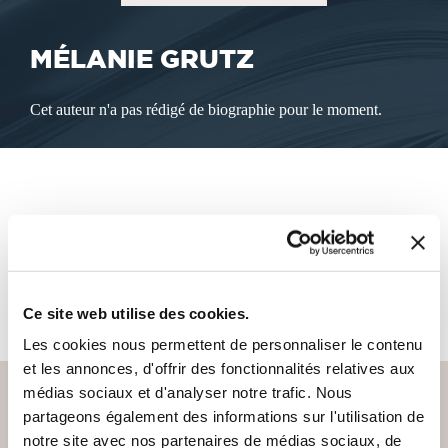
MÉLANIE GRUTZ
Cet auteur n'a pas rédigé de biographie pour le moment.
LES LIVRES DE L'AUTEUR
Cet auteur ne propose pas de livre à la vente sur notre site
pour le moment.
Ce site web utilise des cookies.
Les cookies nous permettent de personnaliser le contenu
et les annonces, d'offrir des fonctionnalités relatives aux
médias sociaux et d'analyser notre trafic. Nous
partageons également des informations sur l'utilisation de
notre site avec nos partenaires de médias sociaux, de