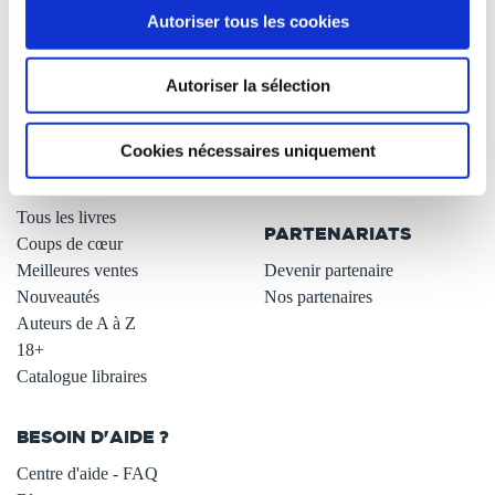
Autoriser tous les cookies
Qui sommes-nous ?
Newsletter -10%
L'auto-édition
Remises quantités -42%
Autoriser la sélection
Nos fiches conseils
Avantages libraires -30%
Nos services aux auteurs
Parrainage : partagez 5€
.
Programme de fidélité
Cookies nécessaires uniquement
Carte cadeau
LIBRAIRIE
.
Tous les livres
PARTENARIATS
Coups de cœur
Meilleures ventes
Devenir partenaire
Nouveautés
Nos partenaires
Auteurs de A à Z
18+
Catalogue libraires
BESOIN D'AIDE ?
Centre d'aide - FAQ