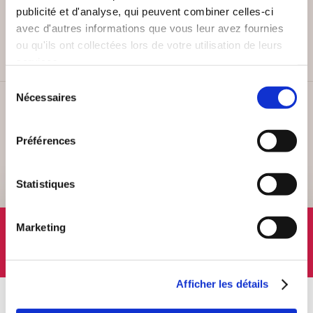
PAIEMENT SÉCURISÉ
publicité et d'analyse, qui peuvent combiner celles-ci
Remises quantités jusqu'à -42%
avec d'autres informations que vous leur avez fournies
ou qu'ils ont collectées lors de votre utilisation de leurs
services.
Sélection
Nécessaires
du
SERVICE CLIENT
consentement
Lundi au vendredi, 10-12h / 14-16h
Préférences
Statistiques
SUIVEZ-NOUS
Marketing
Afficher les détails
À PROPOS
OFFRES