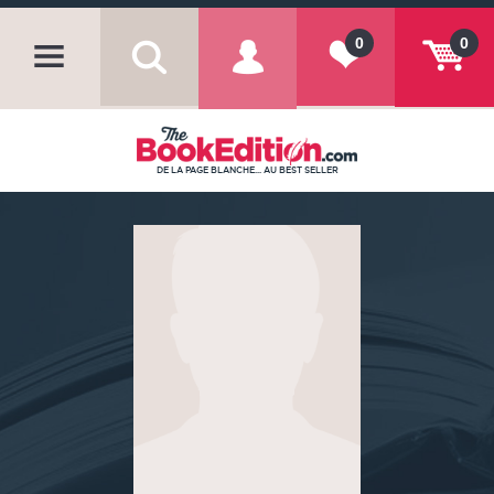
0
0
DE LA PAGE BLANCHE... AU BEST SELLER