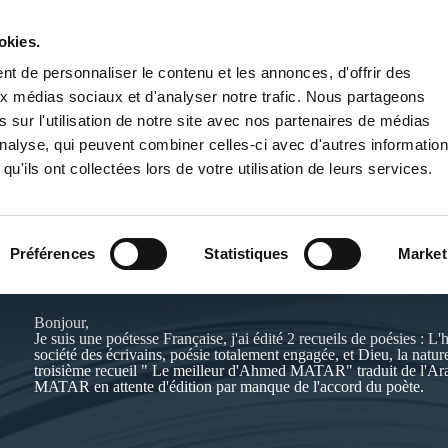
okies.
PUBLIER UN LIVRE
LIBRAIRIE
t de personnaliser le contenu et les annonces, d'offrir des
aux médias sociaux et d'analyser notre trafic. Nous partageons
 sur l'utilisation de notre site avec nos partenaires de médias
'analyse, qui peuvent combiner celles-ci avec d'autres informatio
qu'ils ont collectées lors de votre utilisation de leurs services.
SAADIA HAJIB PIERRARD
Préférences
Statistiques
Market
Site de l'auteur :
http://www.oasisdesartistes.org/userinfo.php?ui
Bonjour,
Je suis une poétesse Française, j'ai édité 2 recueils de poésies : L
société des écrivains, poésie totalement engagée, et Dieu, la natu
troisième recueil " Le meilleur d'Ahmed MATAR" traduit de l'Ar
MATAR en attente d'édition par manque de l'accord du poète.