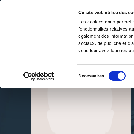
Ce site web utilise des co
Les cookies nous permetten
fonctionnalités relatives 
DE LA PAGE BLANCHE... AU BEST SELLER
également des informations
Accueil
/
Saadia HAJIB PIERRARD
sociaux, de publicité et d
vous leur avez fournies ou 
Sélection
Nécessaires
du
consentement