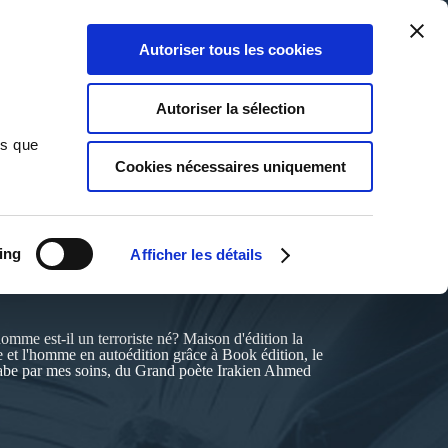
Qui sommes-nous ?
Nous contacter
Blog
Aide
0
0
Autoriser tous les cookies
Rechercher
Connexion
Ma liste
Panier
Autoriser la sélection
ns que
Cookies nécessaires uniquement
ing
Afficher les détails
d=20959
'homme est-il un terroriste né? Maison d'édition la
re et l'homme en autoédition grâce à Book édition, le
abe par mes soins, du Grand poète Irakien Ahmed