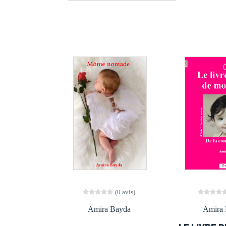
(0 avis)
Amira Bayda
Amira 