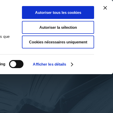
Qui sommes-nous ?
Nous contacter
Blog
Aide
0
0
Autoriser tous les cookies
Rechercher
Connexion
Ma liste
Panier
Autoriser la sélection
ns que
Cookies nécessaires uniquement
ing
Afficher les détails