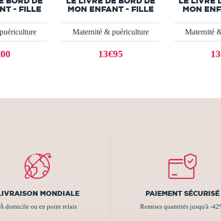
DE BORD DE
LE LIVRE DE BORD DE
LE LIVRE 
T - FILLE
MON ENFANT - FILLE
MON ENFA
puériculture
Maternité & puériculture
Maternité &
€00
13€95
13
LIVRAISON MONDIALE
PAIEMENT SÉCURISÉ
À domicile ou en point relais
Remises quantités jusqu'à -4