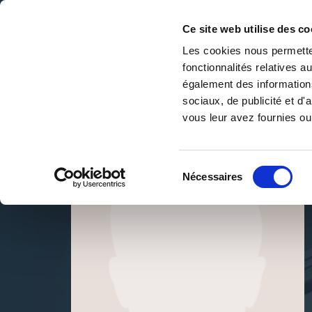
Ce site web utilise des co
Les cookies nous permetten
fonctionnalités relatives 
DE LA PAGE BLANCHE... AU BEST SELLER
également des informations
Accueil
/
Amira Bayda
sociaux, de publicité et d
vous leur avez fournies ou 
Sélection
Nécessaires
du
consentement