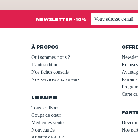
NEWSLETTER -10%
À PROPOS
OFFR
Qui sommes-nous ?
Newslet
L'auto-édition
Remises
Nos fiches conseils
Avantage
Nos services aux auteurs
Parraina
.
Programm
Carte c
LIBRAIRIE
.
Tous les livres
PART
Coups de cœur
Meilleures ventes
Devenir 
Nouveautés
Nos part
Auteurs de A à Z