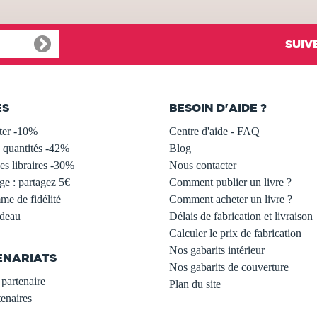
SUIV
ES
BESOIN D'AIDE ?
ter -10%
Centre d'aide - FAQ
 quantités -42%
Blog
s libraires -30%
Nous contacter
ge : partagez 5€
Comment publier un livre ?
e de fidélité
Comment acheter un livre ?
adeau
Délais de fabrication et livraison
Calculer le prix de fabrication
Nos gabarits intérieur
ENARIATS
Nos gabarits de couverture
partenaire
Plan du site
enaires