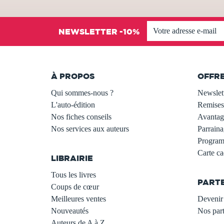
NEWSLETTER -10%
À PROPOS
OFFR
Qui sommes-nous ?
Newslet
L'auto-édition
Remises
Nos fiches conseils
Avantage
Nos services aux auteurs
Parraina
.
Programm
Carte c
LIBRAIRIE
.
Tous les livres
PART
Coups de cœur
Meilleures ventes
Devenir 
Nouveautés
Nos part
Auteurs de A à Z