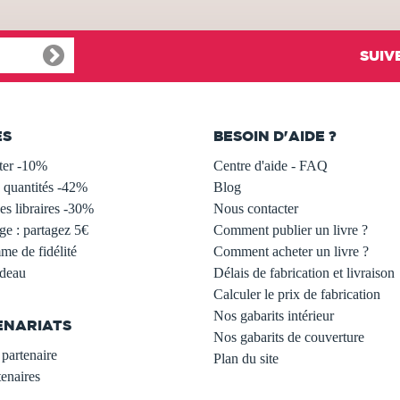
SUIV
ES
BESOIN D'AIDE ?
ter -10%
Centre d'aide - FAQ
 quantités -42%
Blog
s libraires -30%
Nous contacter
ge : partagez 5€
Comment publier un livre ?
e de fidélité
Comment acheter un livre ?
adeau
Délais de fabrication et livraison
Calculer le prix de fabrication
Nos gabarits intérieur
ENARIATS
Nos gabarits de couverture
partenaire
Plan du site
enaires