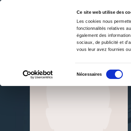
Ce site web utilise des co
Les cookies nous permetten
fonctionnalités relatives 
DE LA PAGE BLANCHE... AU BEST SELLER
également des informations
Accueil
/
Marion HUAUME
sociaux, de publicité et d
vous leur avez fournies ou 
Sélection
Nécessaires
du
consentement