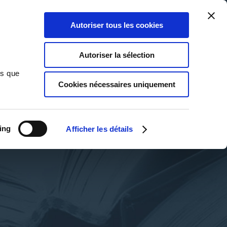
Qui sommes-nous ?
Nous contacter
Blog
Aide
0
0
Autoriser tous les cookies
Rechercher
Connexion
Ma liste
Panier
Autoriser la sélection
ns que
Cookies nécessaires uniquement
ing
Afficher les détails