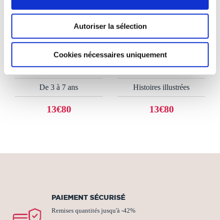
(0 avis)
(0 avis)
Autoriser la sélection
Maud Feral-Chauveau
Maud Feral-Chauveau
Cookies nécessaires uniquement
AGATHE ET LA
LE ROBOT RIGOLO
GRENOUILLE
De 3 à 7 ans
Histoires illustrées
13€80
13€80
PAIEMENT SÉCURISÉ
Remises quantités jusqu'à -42%