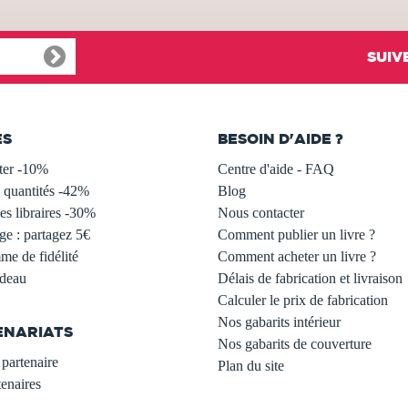
SUIV
ES
BESOIN D'AIDE ?
ter -10%
Centre d'aide - FAQ
 quantités -42%
Blog
s libraires -30%
Nous contacter
ge : partagez 5€
Comment publier un livre ?
e de fidélité
Comment acheter un livre ?
adeau
Délais de fabrication et livraison
Calculer le prix de fabrication
Nos gabarits intérieur
ENARIATS
Nos gabarits de couverture
partenaire
Plan du site
enaires