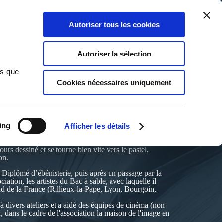
Qui sommes-nous ?
Nous contacter
Blog
Aide
0
0
Autoriser tous les cookies
Rechercher
Connexion
Ma liste
Panier
Autoriser la sélection
ns que
Cookies nécessaires uniquement
ing
Afficher les détails
urs dessiné et se tourne bien vite vers le pastel,
on.
s. Diplômé d’ébénisterie, puis après un passage par la
iation, les artistes du Bac à sable, avec laquelle il
sud de la France (Rillieux-la-Pape, Lyon, Bourgoin,
divers ateliers et a aidé des équipes de cinéma (non
n, dans le cadre de l'association la maison de l'image en