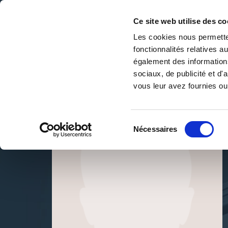
Ce site web utilise des co
Les cookies nous permetten
fonctionnalités relatives 
DE LA PAGE BLANCHE... AU BEST SELLER
également des informations
Accueil
/
xavier Mielle
sociaux, de publicité et d
vous leur avez fournies ou 
Sélection
Nécessaires
du
consentement