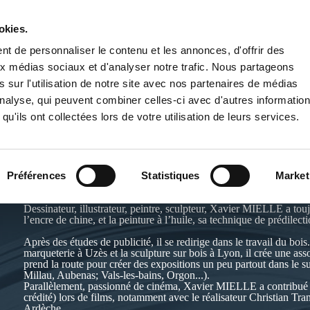
okies.
PUBLIER UN LIVRE
LIBRAIRIE
t de personnaliser le contenu et les annonces, d'offrir des
aux médias sociaux et d'analyser notre trafic. Nous partageons
 sur l'utilisation de notre site avec nos partenaires de médias
'analyse, qui peuvent combiner celles-ci avec d'autres informatio
qu'ils ont collectées lors de votre utilisation de leurs services.
XAVIER MIELLE
Préférences
Statistiques
Market
Dessinateur, illustrateur, peintre, sculpteur, Xavier MIELLE a toujo
l’encre de chine, et la peinture à l’huile, sa technique de prédilecti
Après des études de publicité, il se redirige dans le travail du boi
marqueterie à Uzès et la sculpture sur bois à Lyon, il crée une assoc
prend la route pour créer des expositions un peu partout dans le 
Millau, Aubenas; Vals-les-bains, Orgon...).
Parallèlement, passionné de cinéma, Xavier MIELLE a contribué à 
crédité) lors de films, notamment avec le réalisateur Christian Tra
Ardèche.