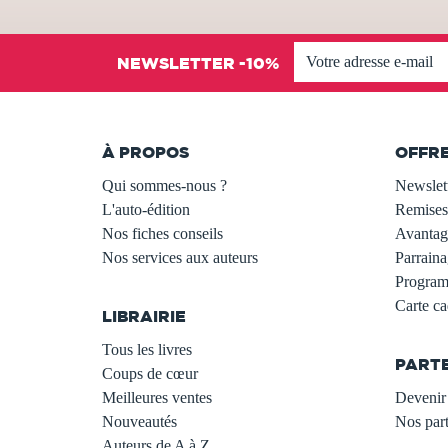
NEWSLETTER -10%
À PROPOS
OFFR
Qui sommes-nous ?
Newslet
L'auto-édition
Remises
Nos fiches conseils
Avantage
Nos services aux auteurs
Parraina
.
Programm
Carte c
LIBRAIRIE
.
Tous les livres
PART
Coups de cœur
Meilleures ventes
Devenir 
Nouveautés
Nos part
Auteurs de A à Z