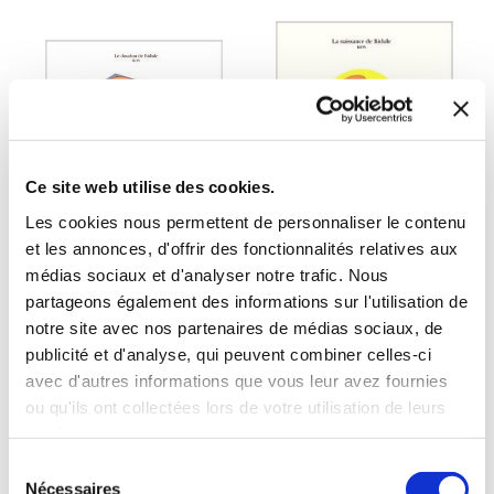
Ce site web utilise des cookies.
Les cookies nous permettent de personnaliser le contenu
et les annonces, d'offrir des fonctionnalités relatives aux
médias sociaux et d'analyser notre trafic. Nous
(0 avis)
(0 avis)
partageons également des informations sur l'utilisation de
KOS
KOS
notre site avec nos partenaires de médias sociaux, de
publicité et d'analyse, qui peuvent combiner celles-ci
LE DOUDOU DE
LA NAISSANCE DE
BIDULE
BIDULE
avec d'autres informations que vous leur avez fournies
ou qu'ils ont collectées lors de votre utilisation de leurs
De 3 à 7 ans
De 0 à 3 ans
services.
Sélection
13€50
10€99
Nécessaires
du