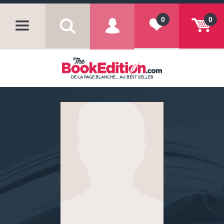
0
0
DE LA PAGE BLANCHE... AU BEST SELLER