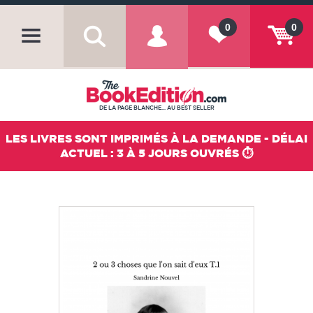
0
0
DE LA PAGE BLANCHE... AU BEST SELLER
LES LIVRES SONT IMPRIMÉS À LA DEMANDE - DÉLAI
ACTUEL : 3 À 5 JOURS OUVRÉS ⏱️