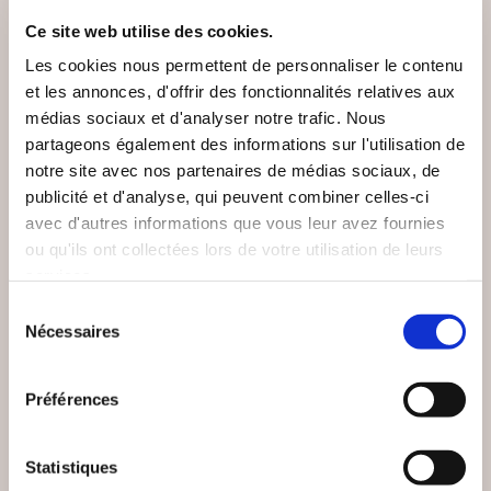
VOUS AIMEREZ AUSSI
Ce site web utilise des cookies.
Les cookies nous permettent de personnaliser le contenu
et les annonces, d'offrir des fonctionnalités relatives aux
médias sociaux et d'analyser notre trafic. Nous
partageons également des informations sur l'utilisation de
notre site avec nos partenaires de médias sociaux, de
publicité et d'analyse, qui peuvent combiner celles-ci
avec d'autres informations que vous leur avez fournies
ou qu'ils ont collectées lors de votre utilisation de leurs
services.
Sélection
Nécessaires
du
consentement
Préférences
(1 avis)
(0 avis)
Sigaut Marion
Sylvain Namur
Statistiques
SEXOLOGIE ET
LES JOURS VOLÉS DE