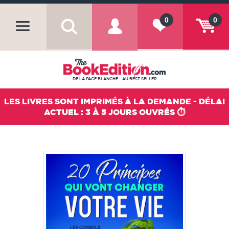
0
0
DE LA PAGE BLANCHE... AU BEST SELLER
LES LIVRES SONT IMPRIMÉS À LA DEMANDE - DÉLAI
ACTUEL : 3 À 5 JOURS OUVRÉS ⏱️