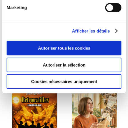
Marketing
(0 avis)
(0 avis)
Sébastien FONTES
Dominique Boucard
Afficher les détails
EXTINCTION DES
MA ROUTE SANS TOI
FEUX
Autoriser tous les cookies
Romans
Romans
12€00
9€80
Autoriser la sélection
Cookies nécessaires uniquement