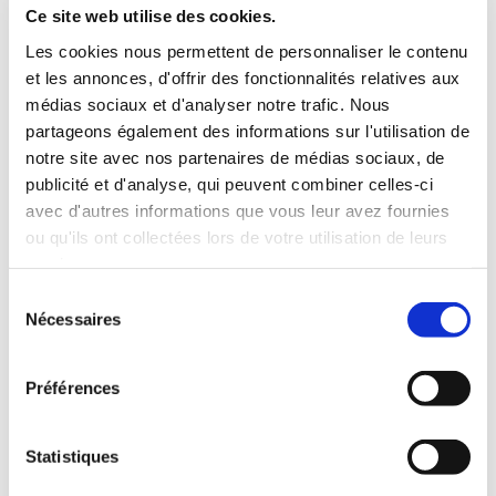
Ce site web utilise des cookies.
UN VAMPIRE CHEZ
LES COULISSES DE
Les cookies nous permettent de personnaliser le contenu
LES GONES
LA RENOMEE
et les annonces, d'offrir des fonctionnalités relatives aux
médias sociaux et d'analyser notre trafic. Nous
Romans
Romans
partageons également des informations sur l'utilisation de
10€00
19€99
notre site avec nos partenaires de médias sociaux, de
publicité et d'analyse, qui peuvent combiner celles-ci
avec d'autres informations que vous leur avez fournies
ou qu'ils ont collectées lors de votre utilisation de leurs
services.
Sélection
Nécessaires
du
consentement
Préférences
Statistiques