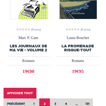
(0 avis)
(0 avis)
Marc P. Gam
Laura Bouchet
LES JOURNAUX DE
LA PROMENADE
MA VIE - VOLUME 2
RISQUE-TOUT
Romans
Romans
19€00
19€95
AFFICHER TOUT
PRÉCÉDENT
1
2
3
4
...
131