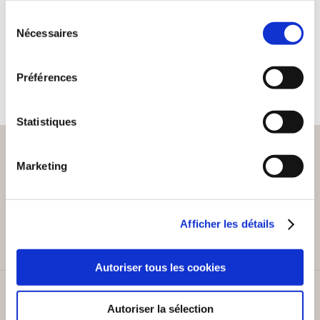
Sélection
Inclassable
Nécessaires
du
consentement
20€00
Préférences
Statistiques
Marketing
PAIEMENT SÉCURISÉ
Remises quantités jusqu'à -42%
Afficher les détails
Autoriser tous les cookies
SERVICE CLIENT
Autoriser la sélection
Lundi au vendredi, 10-12h / 14-16h