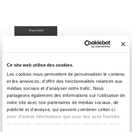
Ce site web utilise des cookies.
Les cookies nous permettent de personnaliser le contenu
et les annonces, d'offrir des fonctionnalités relatives aux
médias sociaux et d'analyser notre trafic. Nous
partageons également des informations sur l'utilisation de
notre site avec nos partenaires de médias sociaux, de
(0 avis)
publicité et d'analyse, qui peuvent combiner celles-ci
Morgane Buchet
avec d'autres informations que vous leur avez fournies
ou qu'ils ont collectées lors de votre utilisation de leurs
DONNE-MOI UNE
CHANCE
services.