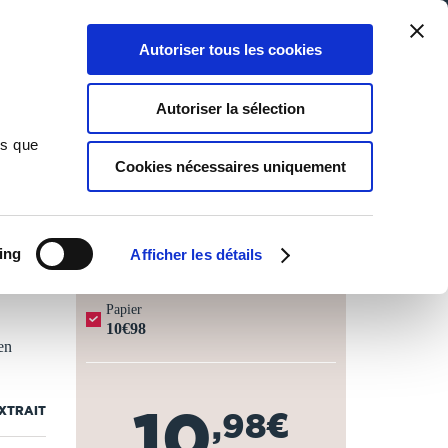
Qui sommes-nous ?
Nous contacter
Blog
Aide
0
0
Autoriser tous les cookies
Rechercher
Connexion
Ma liste
Panier
Autoriser la sélection
ns que
Cookies nécessaires uniquement
JOURS OUVRÉS ⏱️
ing
Afficher les détails
Papier
10€98
en
10
EXTRAIT
,98€