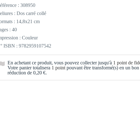
éférence :
308950
eliures : Dos carré collé
ormats : 14,8x21 cm
ages : 40
mpression : Couleur
° ISBN : 9782959107542
En achetant ce produit, vous pouvez collecter jusqu'à
1
point de fidé
Votre panier totalisera
1
point
pouvant être transformé(s) en un bon
réduction de
0,20 €
.