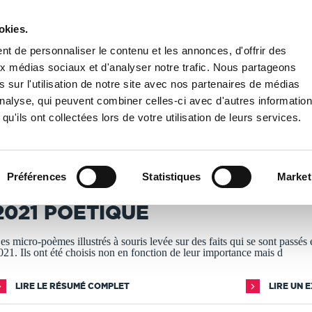
okies.
PUBLIER UN LIVRE
LIBRAIRIE
t de personnaliser le contenu et les annonces, d'offrir des
aux médias sociaux et d'analyser notre trafic. Nous partageons
 sur l'utilisation de notre site avec nos partenaires de médias
tique
'analyse, qui peuvent combiner celles-ci avec d'autres informatio
qu'ils ont collectées lors de votre utilisation de leurs services.
T IMPRIMÉS À LA DEMANDE - DÉLAI ACTUEL : 3 À 5 
Préférences
Statistiques
Market
illes Hommit
2021 POÉTIQUE
es micro-poèmes illustrés à souris levée sur des faits qui se sont passés 
021. Ils ont été choisis non en fonction de leur importance mais d
LIRE LE RÉSUMÉ COMPLET
LIRE UN 