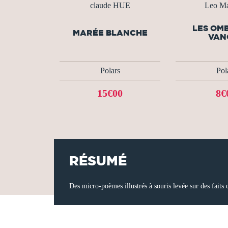
claude HUE
Leo Ma
LES OM
MARÉE BLANCHE
VAN
Polars
Pol
15€00
8€
RÉSUMÉ
Des micro-poèmes illustrés à souris levée sur des faits