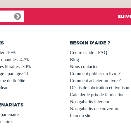
SUIV
ES
BESOIN D'AIDE ?
ter -10%
Centre d'aide - FAQ
 quantités -42%
Blog
s libraires -30%
Nous contacter
ge : partagez 5€
Comment publier un livre ?
e de fidélité
Comment acheter un livre ?
adeau
Délais de fabrication et livraison
Calculer le prix de fabrication
Nos gabarits intérieur
ENARIATS
Nos gabarits de couverture
partenaire
Plan du site
enaires