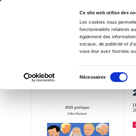
Ce site web utilise des co
Les cookies nous permetten
fonctionnalités relatives 
DE LA PAGE BLANCHE... AU BEST SELLER
également des informations
Accueil
/
Tous les livres
/
Littérature
/
Poésies
/
2021 poé
sociaux, de publicité et d
vous leur avez fournies ou 
LES LIVRES SON
Sélection
Nécessaires
du
G
consentement
D
2