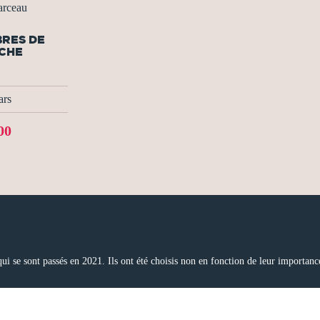
rceau
BRES DE
CHE
ars
00
 qui se sont passés en 2021. Ils ont été choisis non en fonction de leur importa