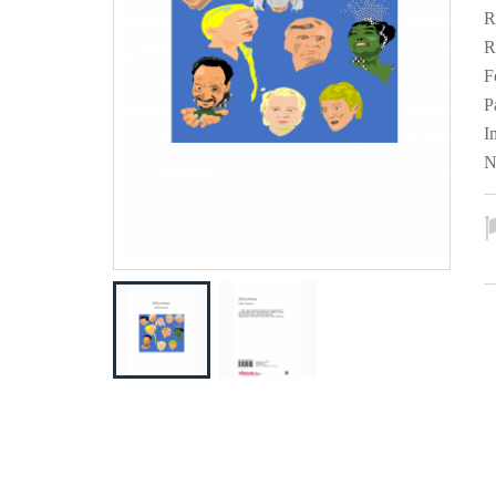
R
R
F
P
I
N