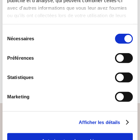
publicité et d'analyse, qui peuvent combiner celles-ci
avec d'autres informations que vous leur avez fournies
ou qu'ils ont collectées lors de votre utilisation de leurs
(0 avis)
services.
Mike BROWN
Sélection
Nécessaires
du
BALADE SUR LES
CHEMINS DU
consentement
NIRVANA
Préférences
Nouvelles érotiques
17€18
Statistiques
Marketing
Afficher les détails
PAIEMENT SÉCURISÉ
Remises quantités jusqu'à -42%