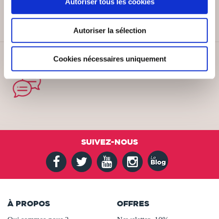
Autoriser tous les cookies
Autoriser la sélection
Cookies nécessaires uniquement
SERVICE CLIENT
Lundi au vendredi, 10-12h / 14-16h
SUIVEZ-NOUS
À PROPOS
OFFRES