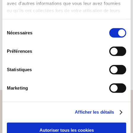
avec d'autres informations que vous leur avez fournies
ou qu'ils ont collectées lors de votre utilisation de leurs
(0 avis)
services.
chabatheo
Sélection
DELESTRON, LE
Nécessaires
du
CHÂTIMENT
consentement
Fantastique & ésotérique
Préférences
17€59
Statistiques
Marketing
Afficher les détails
PAIEMENT SÉCURISÉ
Remises quantités jusqu'à -42%
Autoriser tous les cookies