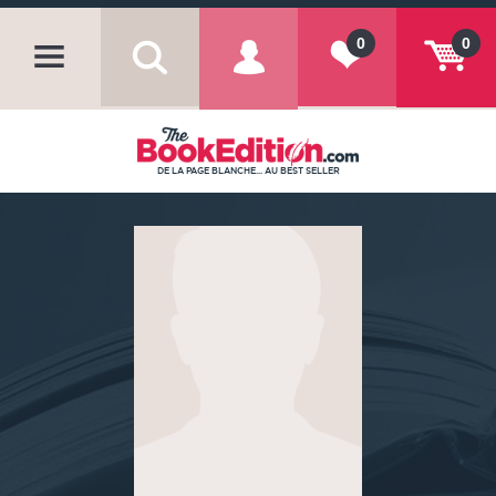
0
0
DE LA PAGE BLANCHE... AU BEST SELLER