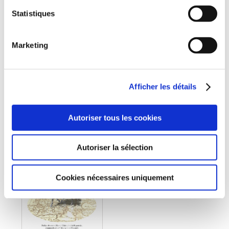
Pierre Merkling
Pierre Merkling
Statistiques
J'AI ACCOMPAGNÉ
ZINSWILLER
LE BARON VON
ENGWILLER
SINCLAIR
SCHALKENDORF
Marketing
Carnets & récits de voyage
Histoire de France
17€00
13€00
Afficher les détails
Autoriser tous les cookies
Coup de
Autoriser la sélection
coeur
Cookies nécessaires uniquement