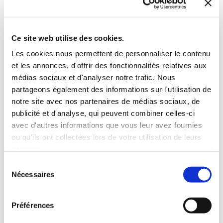
Carnets & récits de voyage
Carnets & récits de voyage
17€00
17€00
Ce site web utilise des cookies.
Les cookies nous permettent de personnaliser le contenu
et les annonces, d'offrir des fonctionnalités relatives aux
médias sociaux et d'analyser notre trafic. Nous
partageons également des informations sur l'utilisation de
notre site avec nos partenaires de médias sociaux, de
publicité et d'analyse, qui peuvent combiner celles-ci
avec d'autres informations que vous leur avez fournies
ou qu'ils ont collectées lors de votre utilisation de leurs
services.
Sélection
Nécessaires
du
consentement
Préférences
(0 avis)
(2 avis)