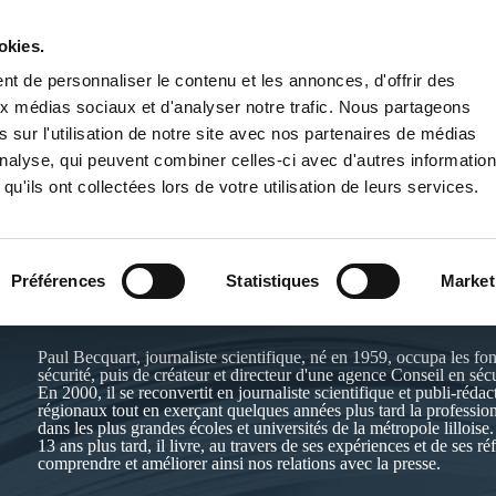
okies.
PUBLIER UN LIVRE
LIBRAIRIE
t de personnaliser le contenu et les annonces, d'offrir des
aux médias sociaux et d'analyser notre trafic. Nous partageons
 sur l'utilisation de notre site avec nos partenaires de médias
'analyse, qui peuvent combiner celles-ci avec d'autres informatio
qu'ils ont collectées lors de votre utilisation de leurs services.
PAUL BECQUART
Préférences
Statistiques
Market
Site de l'auteur :
https://www.linkedin.com/in/paul-becquart-0119
Paul Becquart, journaliste scientifique, né en 1959, occupa les fo
sécurité, puis de créateur et directeur d'une agence Conseil en séc
En 2000, il se reconvertit en journaliste scientifique et publi-réd
régionaux tout en exerçant quelques années plus tard la professio
dans les plus grandes écoles et universités de la métropole lilloise.
13 ans plus tard, il livre, au travers de ses expériences et de ses 
comprendre et améliorer ainsi nos relations avec la presse.