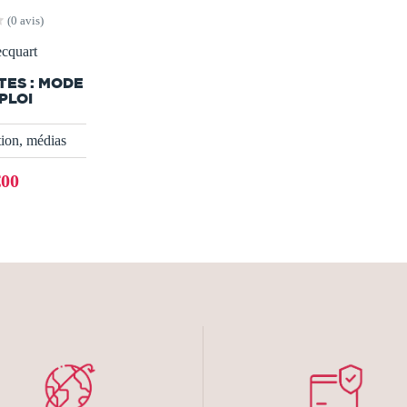
(0 avis)
cquart
TES : MODE
PLOI
on, médias
€00