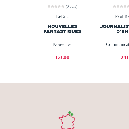
(0 avis)
LeEric
Paul Be
NOUVELLES
JOURNALIS
FANTASTIQUES
D'EM
Nouvelles
Communicati
12€00
24