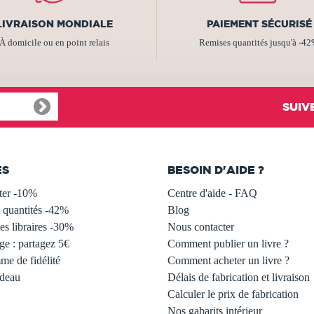
LIVRAISON MONDIALE
PAIEMENT SÉCURISÉ
À domicile ou en point relais
Remises quantités jusqu'à -4
SUIV
ES
BESOIN D'AIDE ?
ter -10%
Centre d'aide - FAQ
 quantités -42%
Blog
s libraires -30%
Nous contacter
ge : partagez 5€
Comment publier un livre ?
e de fidélité
Comment acheter un livre ?
adeau
Délais de fabrication et livraison
Calculer le prix de fabrication
Nos gabarits intérieur