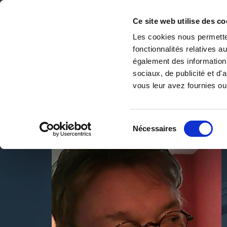
Ce site web utilise des co
Les cookies nous permetten
fonctionnalités relatives 
DE LA PAGE BLANCHE... AU BEST SELLER
également des informations
Accueil
/
Paul Becquart
sociaux, de publicité et d
vous leur avez fournies ou 
Sélection
Nécessaires
du
consentement