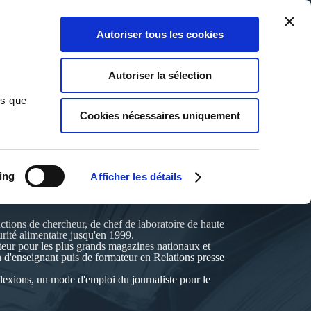
Qui sommes-nous ?
Nous contacter
Blog
Aide
0
0
Autoriser tous les cookies
Rechercher
Connexion
Ma liste
Panier
Autoriser la sélection
ns que
Cookies nécessaires uniquement
ing
Afficher les détails
a091/
nctions de chercheur, de chef de laboratoire de haute
urité alimentaire jusqu'en 1999.
acteur pour les plus grands magazines nationaux et
n d'enseignant puis de formateur en Relations presse
réflexions, un mode d'emploi du journaliste pour le