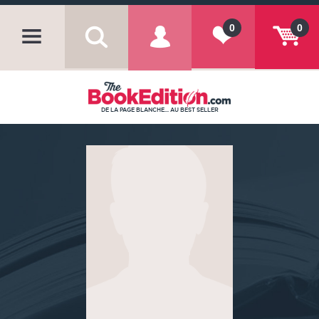
0
0
DE LA PAGE BLANCHE... AU BEST SELLER