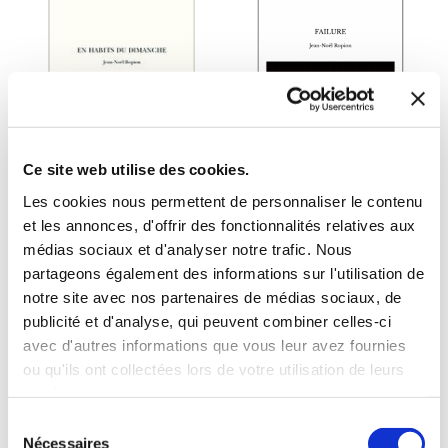
Ce site web utilise des cookies.
Les cookies nous permettent de personnaliser le contenu
et les annonces, d'offrir des fonctionnalités relatives aux
médias sociaux et d'analyser notre trafic. Nous
(0 avis)
(0 avis)
partageons également des informations sur l'utilisation de
Jean-Noël Ropion
Jean-Noël Ropion
notre site avec nos partenaires de médias sociaux, de
publicité et d'analyse, qui peuvent combiner celles-ci
EN HABITS DU
FAILURE
DIMANCHE
avec d'autres informations que vous leur avez fournies
ou qu'ils ont collectées lors de votre utilisation de leurs
Essais
Nouvelles
services.
Sélection
10€00
8€00
Nécessaires
du