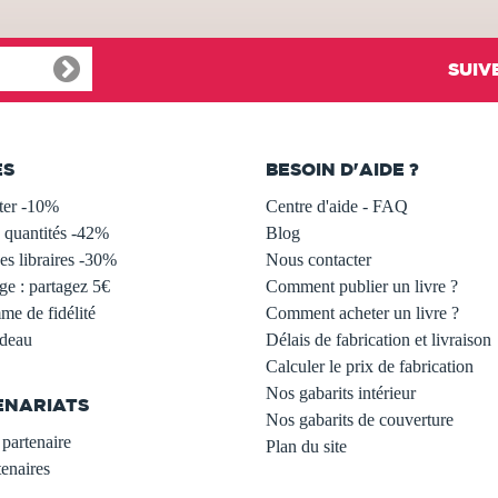
SUIV
ES
BESOIN D'AIDE ?
ter -10%
Centre d'aide - FAQ
 quantités -42%
Blog
s libraires -30%
Nous contacter
ge : partagez 5€
Comment publier un livre ?
e de fidélité
Comment acheter un livre ?
adeau
Délais de fabrication et livraison
Calculer le prix de fabrication
Nos gabarits intérieur
ENARIATS
Nos gabarits de couverture
partenaire
Plan du site
enaires