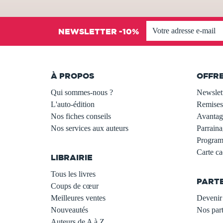
NEWSLETTER -10%
À PROPOS
OFFR
Qui sommes-nous ?
Newslet
L'auto-édition
Remises
Nos fiches conseils
Avantage
Nos services aux auteurs
Parraina
.
Programm
Carte c
LIBRAIRIE
.
Tous les livres
PART
Coups de cœur
Meilleures ventes
Devenir 
Nouveautés
Nos part
Auteurs de A à Z