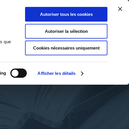
Qui sommes-nous ?
Nous contacter
Blog
Aide
0
0
Autoriser tous les cookies
Rechercher
Connexion
Ma liste
Panier
Autoriser la sélection
ns que
Cookies nécessaires uniquement
ing
Afficher les détails