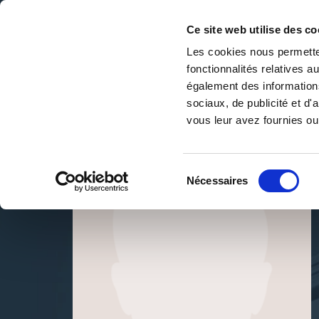
Ce site web utilise des co
Les cookies nous permetten
fonctionnalités relatives 
DE LA PAGE BLANCHE... AU BEST SELLER
également des informations
Accueil
/
Madeleine Combes
sociaux, de publicité et d
vous leur avez fournies ou 
Sélection
Nécessaires
du
consentement