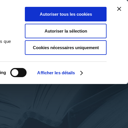
Qui sommes-nous ?
Nous contacter
Blog
Aide
0
0
Autoriser tous les cookies
Rechercher
Connexion
Ma liste
Panier
Autoriser la sélection
ns que
Cookies nécessaires uniquement
ing
Afficher les détails