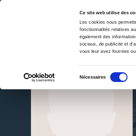
Ce site web utilise des co
Les cookies nous permetten
fonctionnalités relatives 
DE LA PAGE BLANCHE... AU BEST SELLER
également des informations
Accueil
/
Audrey R
sociaux, de publicité et d
vous leur avez fournies ou 
Sélection
Nécessaires
du
consentement