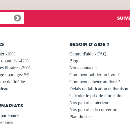
SUIV
ES
BESOIN D'AIDE ?
ter -10%
Centre d'aide - FAQ
 quantités -42%
Blog
s libraires -30%
Nous contacter
ge : partagez 5€
Comment publier un livre ?
e de fidélité
Comment acheter un livre ?
adeau
Délais de fabrication et livraison
Calculer le prix de fabrication
Nos gabarits intérieur
ENARIATS
Nos gabarits de couverture
partenaire
Plan du site
enaires