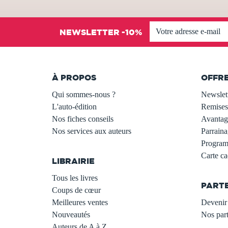
NEWSLETTER -10%
À PROPOS
OFFR
Qui sommes-nous ?
Newslet
L'auto-édition
Remises
Nos fiches conseils
Avantage
Nos services aux auteurs
Parraina
.
Programm
Carte c
LIBRAIRIE
.
Tous les livres
PART
Coups de cœur
Meilleures ventes
Devenir 
Nouveautés
Nos part
Auteurs de A à Z