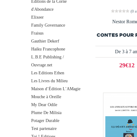
Editions de la Corne
d'Abondance
(0 a
Elixeer
Nestor Rom
Family Governance
Fraisus
CONTES POUR 
Gauthier Dekerf
Haiku Francophone
De 3 à 7 a
L.B.E Publishing /
29€12
Ouvrage.net
Les Editions Ethen
Les Livres du Milieu
Maison d’Édition L’AMagie
Mouche à Oreille
My Dear Odile
Plume De Milisia
Potager Durable
Test partenaire
Toi ! Editions