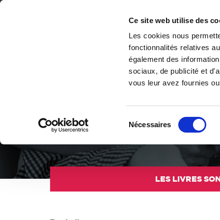
Ce site web utilise des co
Les cookies nous permetten
fonctionnalités relatives 
DE LA PAGE BLANCHE... AU BEST SELLER
également des informations
Accueil
/
Tous les livres
/
Jeunesse & ados
/
De 3 à 7 ans
sociaux, de publicité et d
vous leur avez fournies ou 
Sélection
L’imaginaire prend son envol avec les livres pour e
Nécessaires
du
accompagnent les premières découvertes de la lecture tou
consentement
LES LIVRES SON