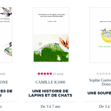
vis)
(1 avis)
Sophie Garre
OONE
CAMILLE K1000
Dono
ES DE
UNE HISTOIRE DE
UNE SOUPE
U
LAPINS ET DE CHATS
ns
De 3 à 7 ans
De 3 à 