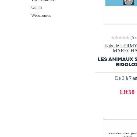
Uunni
Webcomics
(0 a
Isabelle LERM
MARECH
LES ANIMAUX 
RIGOLO
De 3 à 7 a
13€50