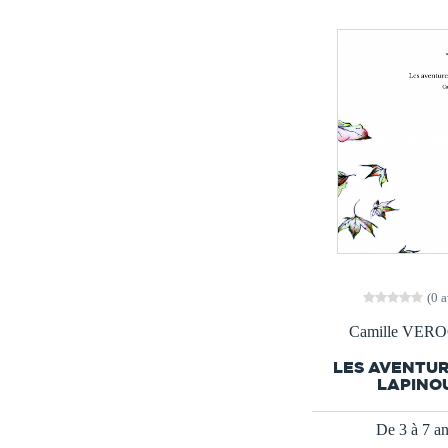
(0 a
Camille VER
LES AVENTUR
LAPINO
De 3 à 7 a