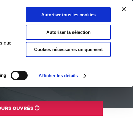
Qui sommes-nous ?
Nous contacter
Blog
Aide
0
0
Autoriser tous les cookies
Rechercher
Connexion
Ma liste
Panier
Autoriser la sélection
ns que
Cookies nécessaires uniquement
rlants et aventures pleines de malice : ces ouvrages
ing
Afficher les détails
s éducatives, ils abordent des thèmes universel...
JOURS OUVRÉS ⏱️