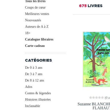
Tous les livres
675
LIVRES
Coups de cœur
Meilleures ventes
Nouveautés
Auteurs de A à Z
18+
Catalogue libraires
Carte cadeau
CATÉGORIES
De 0 à 3 ans
De 3 à 7 ans
De 8 à 12 ans
Ados
Contes & légendes
(0 a
Histoires illustrées
Suzanne BLANCHE 
Inclassable
FLAHAU