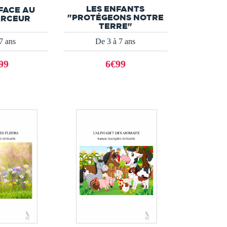
LES ENFANTS
FACE AU
"PROTÉGEONS NOTRE
ARCEUR
TERRE"
7 ans
De 3 à 7 ans
99
6€99