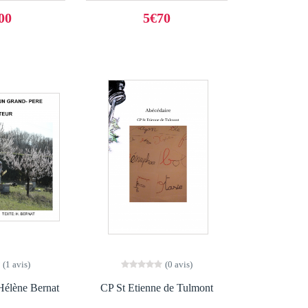
00
5€70
(1 avis)
(0 avis)
 Hélène Bernat
CP St Etienne de Tulmont