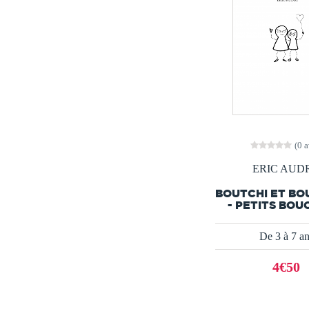
(0 a
ERIC AUD
BOUTCHI ET BO
- PETITS BO
De 3 à 7 a
4€50