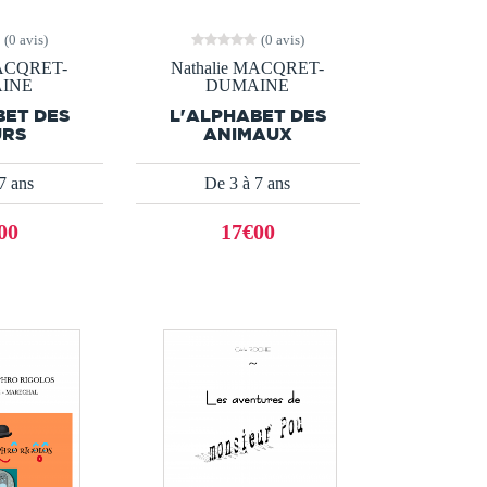
(0 avis)
(0 avis)
MACQRET-
Nathalie MACQRET-
INE
DUMAINE
BET DES
L'ALPHABET DES
URS
ANIMAUX
7 ans
De 3 à 7 ans
00
17€00