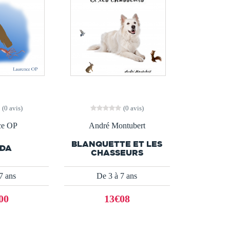
(0 avis)
(0 avis)
ce OP
André Montubert
BLANQUETTE ET LES
LDA
CHASSEURS
7 ans
De 3 à 7 ans
00
13€08