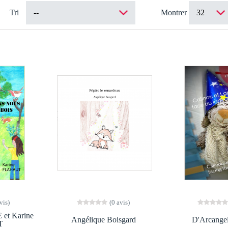
Tri
Montrer
vis)
(0 avis)
et Karine
Angélique Boisgard
D'Arcangel
T