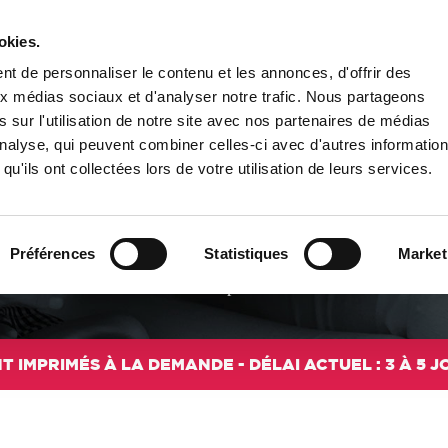
okies.
PUBLIER UN LIVRE
LIBRAIRIE
t de personnaliser le contenu et les annonces, d'offrir des
aux médias sociaux et d'analyser notre trafic. Nous partageons
 sur l'utilisation de notre site avec nos partenaires de médias
'analyse, qui peuvent combiner celles-ci avec d'autres informatio
qu'ils ont collectées lors de votre utilisation de leurs services.
DE 3 À 7 ANS
nfants de 3 à 7 ans. Histoires courtes, héros attachants, animaux pa
Préférences
Statistiques
Market
t en stimulant la créativité. Albums illustrés, contes modernes ou fable
Voir plus
T IMPRIMÉS À LA DEMANDE - DÉLAI ACTUEL : 3 À 5 