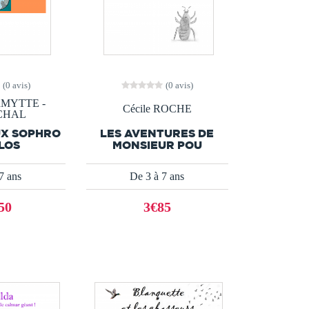
(0 avis)
(0 avis)
ERMYTTE -
Cécile ROCHE
CHAL
UX SOPHRO
LES AVENTURES DE
LOS
MONSIEUR POU
7 ans
De 3 à 7 ans
50
3€85