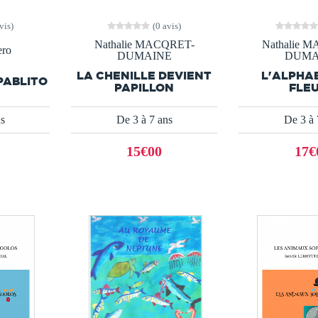
vis)
(0 avis)
Nathalie MACQRET-
Nathalie 
ero
DUMAINE
DUMA
LA CHENILLE DEVIENT
L'ALPHA
PABLITO
PAPILLON
FLE
ns
De 3 à 7 ans
De 3 à 
15€00
17€