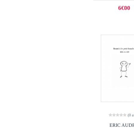
6€00
(0 a
ERIC AUD