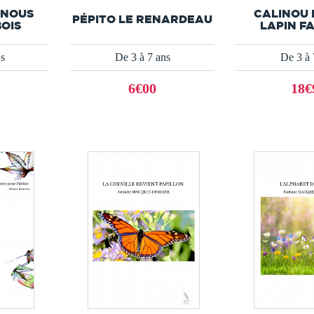
 NOUS
CALINOU 
PÉPITO LE RENARDEAU
BOIS
LAPIN F
ns
De 3 à 7 ans
De 3 à 
6€00
18€