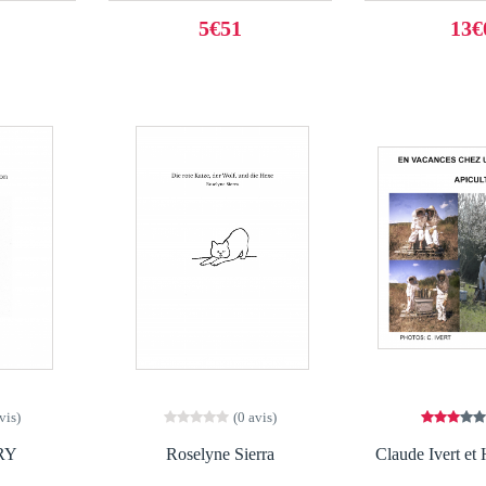
5€51
13€
vis)
(0 avis)
RY
Roselyne Sierra
Claude Ivert et