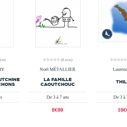
vis)
(0 avis)
RY
Noël MÉTALLIER
Lauren
UTCHINE
LA FAMILLE
THI
UCHONS
CAOUTCHOUC
ns
De 3 à 7 ans
De 3 à 
8€00
10€