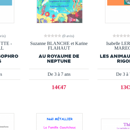
vis)
(0 avis)
YTTE -
Suzanne BLANCHE et Karine
Isabelle L
AL
FLAHAUT
MARE
SOPHRO
AU ROYAUME DE
LES ANIMA
S
NEPTUNE
RIGO
ns
De 3 à 7 ans
De 3 à 
14€47
13€