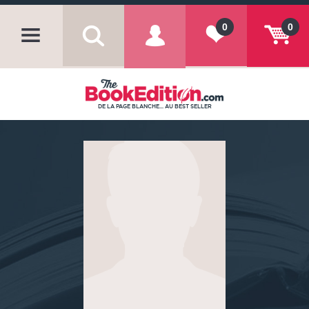
0
0
DE LA PAGE BLANCHE... AU BEST SELLER