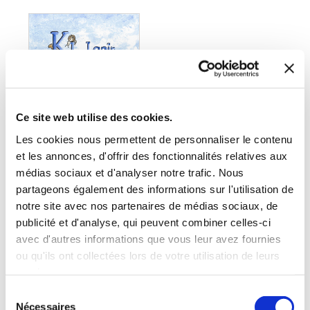
Ce site web utilise des cookies.
Les cookies nous permettent de personnaliser le contenu
et les annonces, d'offrir des fonctionnalités relatives aux
médias sociaux et d'analyser notre trafic. Nous
(0 avis)
partageons également des informations sur l'utilisation de
Véronique Gaggetta
notre site avec nos partenaires de médias sociaux, de
publicité et d'analyse, qui peuvent combiner celles-ci
KI LAPIN
avec d'autres informations que vous leur avez fournies
ou qu'ils ont collectées lors de votre utilisation de leurs
De 3 à 7 ans
services.
Sélection
14€00
Nécessaires
du