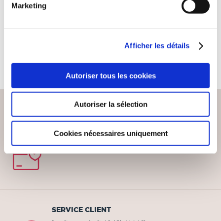
DIFFÉREMMENT ...
Marketing
Autobiographie
15€00
Afficher les détails
Autoriser tous les cookies
Autoriser la sélection
Cookies nécessaires uniquement
PAIEMENT SÉCURISÉ
Remises quantités jusqu'à -42%
SERVICE CLIENT