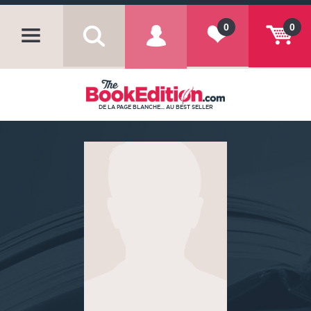
0
0
DE LA PAGE BLANCHE... AU BEST SELLER