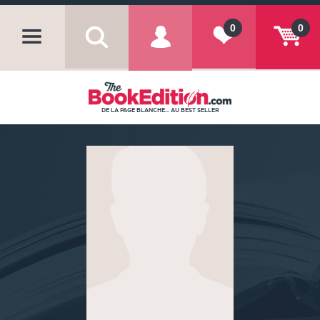
0
0
DE LA PAGE BLANCHE... AU BEST SELLER