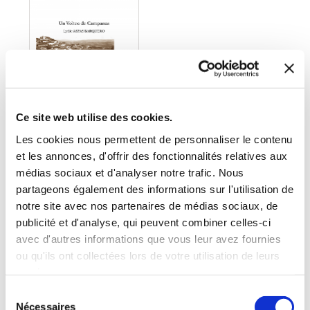
Ce site web utilise des cookies.
Les cookies nous permettent de personnaliser le contenu
et les annonces, d'offrir des fonctionnalités relatives aux
médias sociaux et d'analyser notre trafic. Nous
(0 avis)
partageons également des informations sur l'utilisation de
Lydie ASPAS
notre site avec nos partenaires de médias sociaux, de
BARQUERO
publicité et d'analyse, qui peuvent combiner celles-ci
UN VOLTEO DE
CAMPANAS
avec d'autres informations que vous leur avez fournies
ou qu'ils ont collectées lors de votre utilisation de leurs
Nouvelles
services.
Sélection
11€17
Nécessaires
du