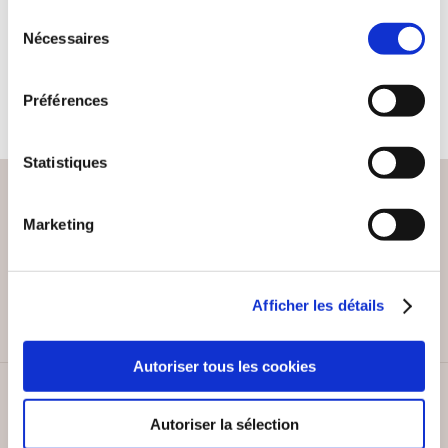
Sélection
Histoire de l'art
Nécessaires
du
consentement
22€00
Préférences
Statistiques
Marketing
PAIEMENT SÉCURISÉ
Remises quantités jusqu'à -42%
Afficher les détails
Autoriser tous les cookies
SERVICE CLIENT
Autoriser la sélection
Lundi au vendredi, 10-12h / 14-16h