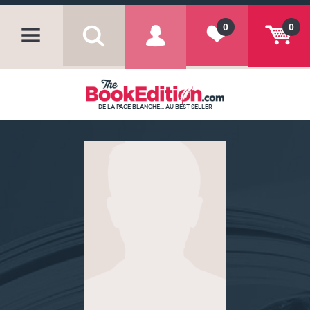
0
0
DE LA PAGE BLANCHE... AU BEST SELLER