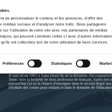
okies.
PUBLIER UN LIVRE
LIBRAIRIE
t de personnaliser le contenu et les annonces, d'offrir des
aux médias sociaux et d'analyser notre trafic. Nous partageons
 sur l'utilisation de notre site avec nos partenaires de médias
'analyse, qui peuvent combiner celles-ci avec d'autres informatio
qu'ils ont collectées lors de votre utilisation de leurs services.
JEAN FRANÇOIS BEGUE
Préférences
Statistiques
Market
Je suis né en 1963 à Saint Denis île de la Réunion. J'ai commencé
3eme, sous la houlette de mon professeur de français. Après mes é
aujourd'hui j'ai eu la chance d'enseigner dans le second degré aux
l'écriture des contes pour enfants et dans le domaine de l'éducatio