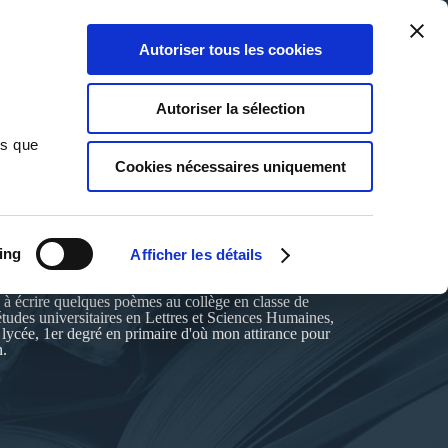
Qui sommes-nous ?
Nous contacter
Blog
Aide
0
0
Autoriser tous les cookies
Rechercher
Connexion
Ma liste
Panier
Autoriser la sélection
ns que
Cookies nécessaires uniquement
ing
Afficher les détails
 à écrire quelques poèmes au collège en classe de
tudes universitaires en Lettres et Sciences Humaines,
 lycée, 1er degré en primaire d'où mon attirance pour
n.