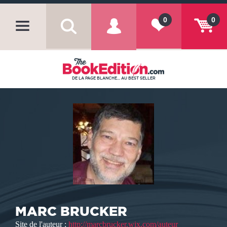
0
0
DE LA PAGE BLANCHE... AU BEST SELLER
MARC BRUCKER
Site de l'auteur :
http://marcbrucker.wix.com/auteur