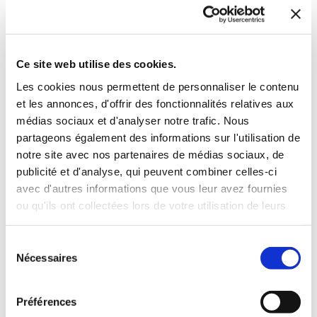
Mr BRUCKER Marc
Marc Brucker
UNIVERS ÉTRANGES
LE PROTÉGÉ
Ce site web utilise des cookies.
Les cookies nous permettent de personnaliser le contenu
Fantastique
Science-fiction
et les annonces, d'offrir des fonctionnalités relatives aux
14€00
14€00
médias sociaux et d'analyser notre trafic. Nous
partageons également des informations sur l'utilisation de
notre site avec nos partenaires de médias sociaux, de
publicité et d'analyse, qui peuvent combiner celles-ci
avec d'autres informations que vous leur avez fournies
ou qu'ils ont collectées lors de votre utilisation de leurs
Coup de
coeur
services.
Sélection
Nécessaires
du
consentement
Préférences