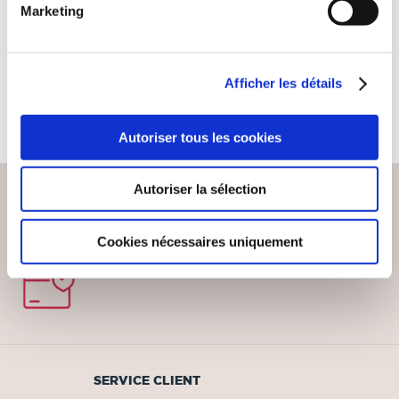
Marketing
Poésies
9€90
Afficher les détails
Autoriser tous les cookies
Autoriser la sélection
Cookies nécessaires uniquement
PAIEMENT SÉCURISÉ
Remises quantités jusqu'à -42%
SERVICE CLIENT