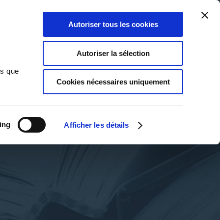
Qui sommes-nous ?
Nous contacter
Blog
Aide
0
0
Autoriser tous les cookies
Rechercher
Connexion
Ma liste
Panier
Autoriser la sélection
ns que
Cookies nécessaires uniquement
ing
Afficher les détails