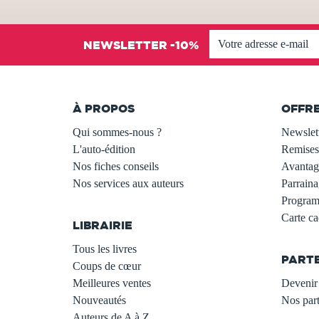
NEWSLETTER -10%
À PROPOS
OFFR
Qui sommes-nous ?
Newslet
L'auto-édition
Remises
Nos fiches conseils
Avantage
Nos services aux auteurs
Parraina
.
Programm
Carte c
LIBRAIRIE
.
Tous les livres
PART
Coups de cœur
Meilleures ventes
Devenir 
Nouveautés
Nos part
Auteurs de A à Z