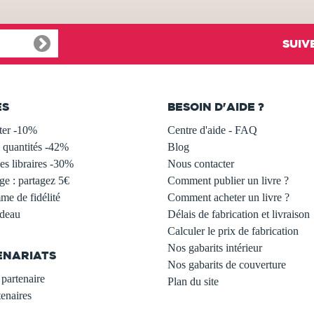
SUIV
ES
BESOIN D'AIDE ?
ter -10%
Centre d'aide - FAQ
 quantités -42%
Blog
s libraires -30%
Nous contacter
ge : partagez 5€
Comment publier un livre ?
e de fidélité
Comment acheter un livre ?
adeau
Délais de fabrication et livraison
Calculer le prix de fabrication
Nos gabarits intérieur
ENARIATS
Nos gabarits de couverture
partenaire
Plan du site
enaires