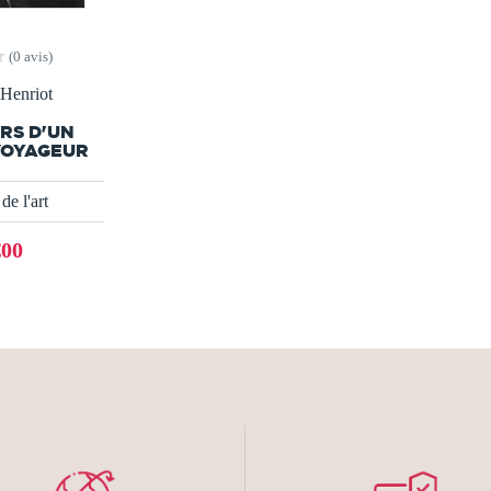
(0 avis)
 Henriot
RS D'UN
VOYAGEUR
de l'art
€00