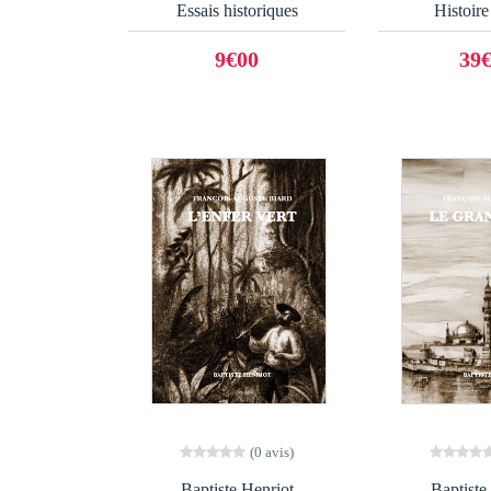
Essais historiques
Histoire 
9€00
39
(0 avis)
Baptiste Henriot
Baptiste