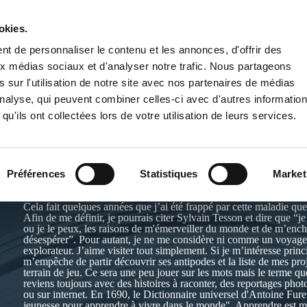
okies.
PUBLIER UN LIVRE
LIBRAIRIE
t de personnaliser le contenu et les annonces, d'offrir des
aux médias sociaux et d'analyser notre trafic. Nous partageons
 sur l'utilisation de notre site avec nos partenaires de médias
'analyse, qui peuvent combiner celles-ci avec d'autres informatio
qu'ils ont collectées lors de votre utilisation de leurs services.
HENRIOT BAPTISTE
Préférences
Statistiques
Market
Cela fait quelques années que j’ai été frappé par cette maladie q
Afin de me définir, je pourrais citer Sylvain Tesson et dire que “j
ou je le peux, les raisons de m'émerveiller du monde et de m’encha
désespérer”. Pour autant, je ne me considère ni comme un voyag
explorateur. J’aime visiter tout simplement. Si je m’intéresse prin
m’empêche de partir découvrir ses antipodes et la liste de mes proj
terrain de jeu. Ce sera une peu jouer sur les mots mais le terme 
reviens toujours avec des histoires à raconter, des reportages phot
ou sur internet. En 1690, le Dictionnaire universel d'Antoine Furet
jeunesse pour apprendre à vivre dans le monde". Apprendre est m