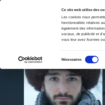
Ce site web utilise des co
Les cookies nous permetten
fonctionnalités relatives 
DE LA PAGE BLANCHE... AU BEST SELLER
également des informations
Accueil
/
Henriot Baptiste
sociaux, de publicité et d
vous leur avez fournies ou 
Sélection
Nécessaires
du
consentement