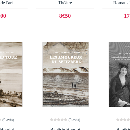
de l'art
Théâtre
Romans h
€00
8€50
17
(0 avis)
(0 avis)
 Henriot
Baptiste Henriot
Baptist