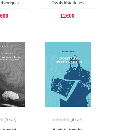
istoriques
Essais historiques
€00
12€00
(0 avis)
(0 avis)
e Henriot
Baptiste Henriot