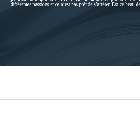
différentes passions et ce n’est pas prêt de s’arrêter. Est-ce beau d