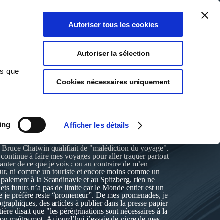
Qui sommes-nous ?
Nous contacter
Blog
Aide
0
0
Autoriser tous les cookies
Rechercher
Connexion
Ma liste
Panier
Autoriser la sélection
ns que
Cookies nécessaires uniquement
ing
Afficher les détails
ue Bruce Chatwin qualifiait de "malédiction du voyage".
e continue à faire mes voyages pour aller traquer partout
nter de ce que je vois ; ou au contraire de m’en
eur, ni comme un touriste et encore moins comme un
cipalement à la Scandinavie et au Spitzberg, rien ne
ets futurs n’a pas de limite car le Monde entier est un
que je préfère reste “promeneur”. De mes promenades, je
ographiques, des articles à publier dans la presse papier
ière disait que "les pérégrinations sont nécessaires à la
on maître mot. Aujourd’hui j’essaie de vivre de mes