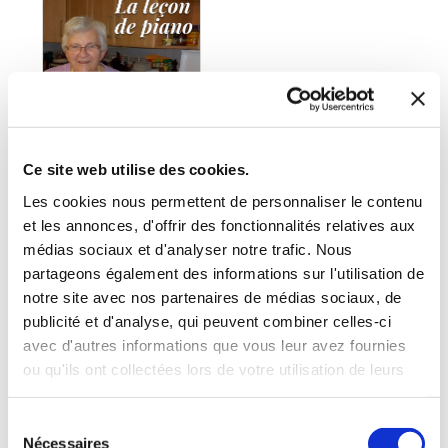
Ce site web utilise des cookies.
Les cookies nous permettent de personnaliser le contenu
et les annonces, d'offrir des fonctionnalités relatives aux
médias sociaux et d'analyser notre trafic. Nous
(0 avis)
partageons également des informations sur l'utilisation de
Yves Bucquet
notre site avec nos partenaires de médias sociaux, de
publicité et d'analyse, qui peuvent combiner celles-ci
LA LEÇON DE PIANO
avec d'autres informations que vous leur avez fournies
ou qu'ils ont collectées lors de votre utilisation de leurs
Cuisine au quotidien
services.
Sélection
25€00
Nécessaires
du