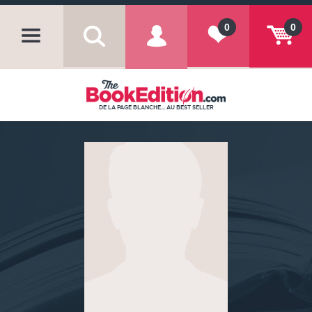
0
0
DE LA PAGE BLANCHE... AU BEST SELLER