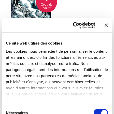
Coup de
coeur
Ce site web utilise des cookies.
Les cookies nous permettent de personnaliser le contenu
et les annonces, d'offrir des fonctionnalités relatives aux
médias sociaux et d'analyser notre trafic. Nous
(3 avis)
partageons également des informations sur l'utilisation de
LECHEFOTAKU,
notre site avec nos partenaires de médias sociaux, de
DJIGUITO
publicité et d'analyse, qui peuvent combiner celles-ci
DIRTY COSMOS :
STARFIRE N°1
avec d'autres informations que vous leur avez fournies
ou qu'ils ont collectées lors de votre utilisation de leurs
Comics
services.
Sélection
7€50
Nécessaires
du