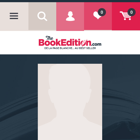
0
0
DE LA PAGE BLANCHE... AU BEST SELLER