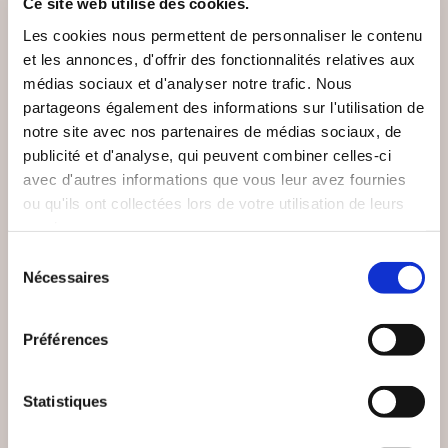
Ce site web utilise des cookies.
Les cookies nous permettent de personnaliser le contenu
et les annonces, d'offrir des fonctionnalités relatives aux
médias sociaux et d'analyser notre trafic. Nous
partageons également des informations sur l'utilisation de
notre site avec nos partenaires de médias sociaux, de
publicité et d'analyse, qui peuvent combiner celles-ci
avec d'autres informations que vous leur avez fournies
(0 avis)
(0 avis)
ou qu'ils ont collectées lors de votre utilisation de leurs
Jérôme Zenastral
DESPAROIR Célina
services.
ENTRE
LES ASTÉROÏDES EN
Sélection
PERFORMANCE ET
ASTROLOGIE
Nécessaires
du
LÂCHER-PRISE
consentement
Epanouissement personnel
Epanouissement personnel
Préférences
14€50
13€00
Statistiques