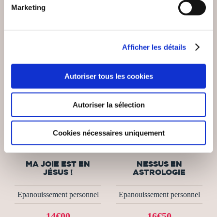
Marketing
Afficher les détails
Autoriser tous les cookies
Autoriser la sélection
(0 avis)
(0 avis)
Cookies nécessaires uniquement
Lê Alexandre
Jérôme Zenastral
MA JOIE EST EN
NESSUS EN
JÉSUS !
ASTROLOGIE
Epanouissement personnel
Epanouissement personnel
14€00
16€50