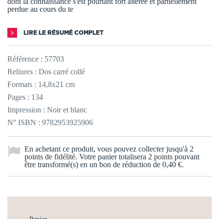
dont la connaissance s'est pourtant fort altérée et partiellement
perdue au cours du te
LIRE LE RÉSUMÉ COMPLET
Référence :
57703
Reliures : Dos carré collé
Formats : 14,8x21 cm
Pages : 134
Impression : Noir et blanc
N° ISBN : 9782953925906
En achetant ce produit, vous pouvez collecter jusqu'à
2
points de fidélité
. Votre panier totalisera
2
points
pouvant
être transformé(s) en un bon de réduction de
0,40 €
.