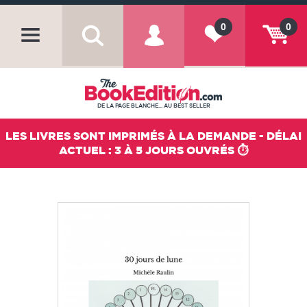
0
0
DE LA PAGE BLANCHE... AU BEST SELLER
LES LIVRES SONT IMPRIMÉS À LA DEMANDE - DÉLAI
ACTUEL : 3 À 5 JOURS OUVRÉS ⏱️