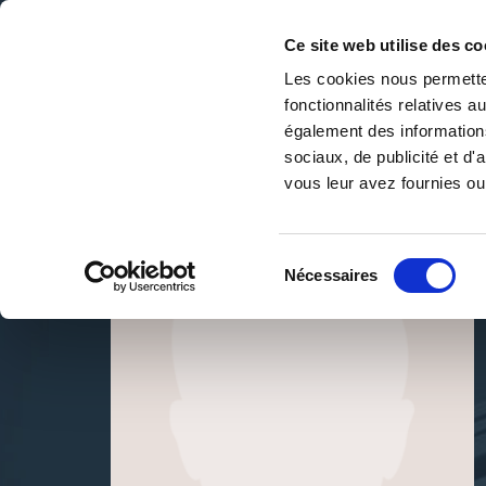
Ce site web utilise des co
Les cookies nous permetten
fonctionnalités relatives 
DE LA PAGE BLANCHE... AU BEST SELLER
également des informations
Accueil
/
Point virgule.
sociaux, de publicité et d
vous leur avez fournies ou 
Sélection
Nécessaires
du
consentement