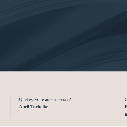
Quel est votre auteur favori ?
Q
April Tucholke
R
a