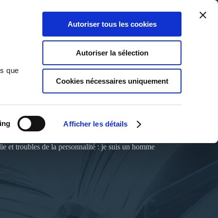
Qui sommes-nous ?
Nous contacter
Blog
Aide
0
0
Autoriser tous les cookies
Rechercher
Connexion
Ma liste
Panier
Autoriser la sélection
ns que
Cookies nécessaires uniquement
ing
Afficher les détails
e et troubles de la personnalité : je suis un homme