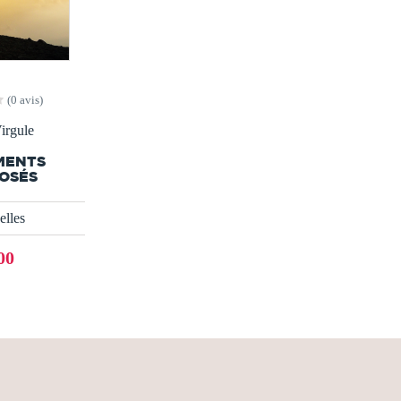
(0 avis)
irgule
MENTS
OSÉS
lles
00