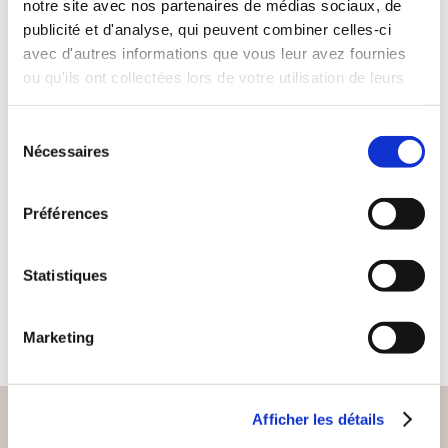
notre site avec nos partenaires de médias sociaux, de
publicité et d'analyse, qui peuvent combiner celles-ci
avec d'autres informations que vous leur avez fournies
ou qu'ils ont collectées lors de votre utilisation de leurs
services.
(0 avis)
Sélection
Nécessaires
Rachid BELKAÏD
du
consentement
UN ENFANT DE
NOTRE TEMPS
Préférences
Théâtre
Statistiques
9€50
Marketing
Afficher les détails