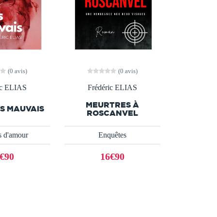
(0 avis)
(0 avis)
ic ELIAS
Frédéric ELIAS
MEURTRES À
S MAUVAIS
ROSCANVEL
 d'amour
Enquêtes
€90
16€90