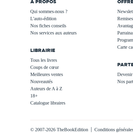
À PROPOS
OFFR
Qui sommes-nous ?
Newslet
L'auto-édition
Remises
Nos fiches conseils
Avantage
Nos services aux auteurs
Parraina
.
Programm
Carte c
LIBRAIRIE
.
Tous les livres
PART
Coups de cœur
Meilleures ventes
Devenir 
Nouveautés
Nos part
Auteurs de A à Z
18+
Catalogue libraires
© 2007-2026 TheBookEdition
Conditions générale