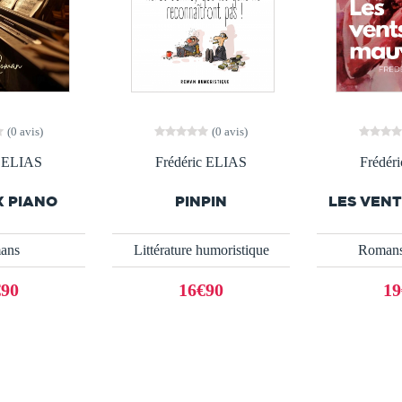
(0 avis)
(0 avis)
c ELIAS
Frédéric ELIAS
Frédér
X PIANO
PINPIN
LES VENT
ans
Littérature humoristique
Romans
€90
16€90
19