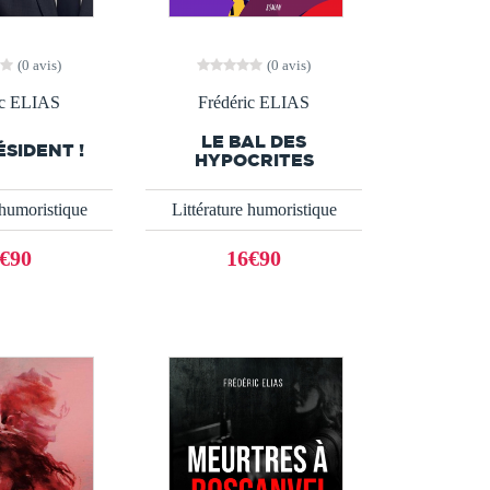
(0 avis)
(0 avis)
ic ELIAS
Frédéric ELIAS
LE BAL DES
ÉSIDENT !
HYPOCRITES
 humoristique
Littérature humoristique
€90
16€90