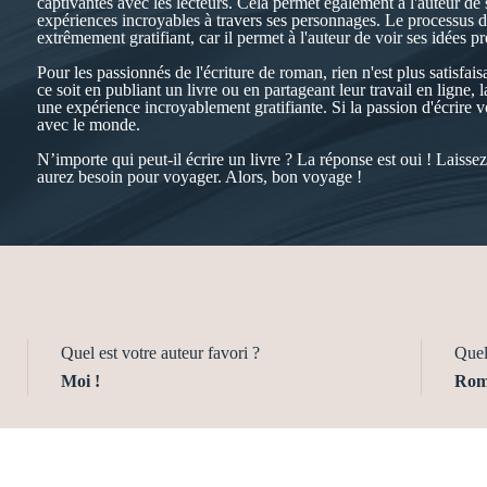
captivantes avec les lecteurs. Cela permet également à l'auteur 
expériences incroyables à travers ses personnages. Le processus d'éc
extrêmement gratifiant, car il permet à l'auteur de voir ses idées pr
Pour les passionnés de l'écriture de roman, rien n'est plus satisfa
ce soit en publiant un livre ou en partageant leur travail en ligne, l
une expérience incroyablement gratifiante. Si la passion d'écrire v
avec le monde.
N’importe qui peut-il écrire un livre ? La réponse est oui ! Laisse
aurez besoin pour voyager. Alors, bon voyage !
Quel est votre auteur favori ?
Quel 
Moi !
Roma