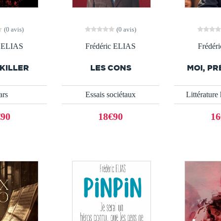
(0 avis)
(0 avis)
c ELIAS
Frédéric ELIAS
Frédér
 KILLER
LES CONS
MOI, PR
ars
Essais sociétaux
Littérature
€90
18€90
16