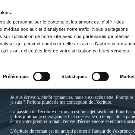
okies.
PUBLIER UN LIVRE
LIBRAIRIE
t de personnaliser le contenu et les annonces, d'offrir des
aux médias sociaux et d'analyser notre trafic. Nous partageons
 sur l'utilisation de notre site avec nos partenaires de médias
'analyse, qui peuvent combiner celles-ci avec d'autres informatio
qu'ils ont collectées lors de votre utilisation de leurs services.
FRÉDÉRIC ELIAS
Préférences
Statistiques
Market
Site de l'auteur :
https://www.mondernieroman.fr
Je suis écrivain, plutôt romancier, mais aussi scénariste. Pourquoi 
je suis ? Parlons plutôt de ma conception de l’écriture.
La passion de l'écriture de roman est un sujet fascinant. Pour bea
la fois gratifiante et exigeante. Cela nécessite du temps, de la pat
écrire votre premier roman, l'envie d'écrire encore et encore s'insta
L'écriture de roman est un art qui permet à l'auteur de s'exprimer 