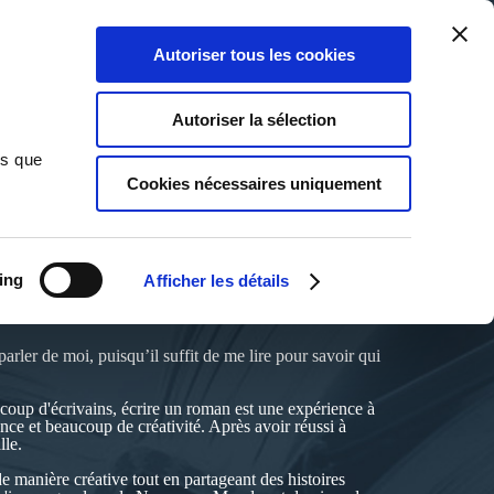
Qui sommes-nous ?
Nous contacter
Blog
Aide
0
0
Autoriser tous les cookies
Rechercher
Connexion
Ma liste
Panier
Autoriser la sélection
ns que
Cookies nécessaires uniquement
ing
Afficher les détails
parler de moi, puisqu’il suffit de me lire pour savoir qui
ucoup d'écrivains, écrire un roman est une expérience à
ience et beaucoup de créativité. Après avoir réussi à
lle.
de manière créative tout en partageant des histoires