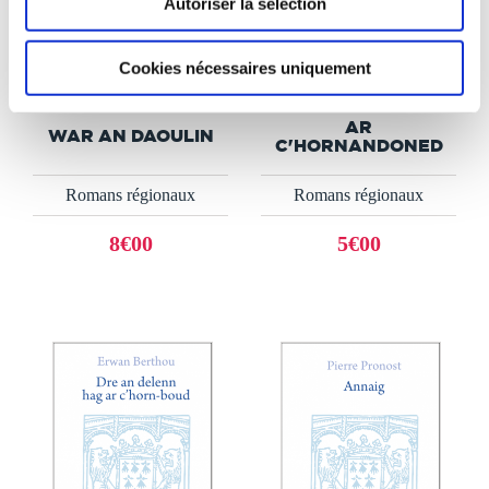
Autoriser la sélection
(0 avis)
(0 avis)
Cookies nécessaires uniquement
JEAN-PIERRE
JOSEPH-MARIE LE
CALLOC'H
BAYON
AR
WAR AN DAOULIN
C'HORNANDONED
Romans régionaux
Romans régionaux
8€00
5€00