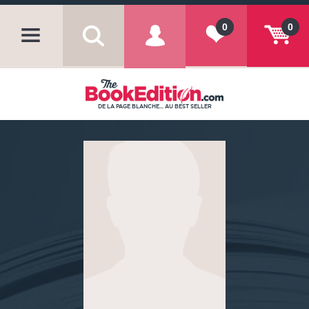
0
0
DE LA PAGE BLANCHE... AU BEST SELLER