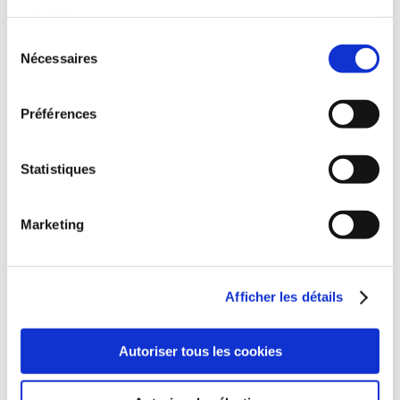
GOESBRIAND
BAYON
services.
GWERZ EMGANN AN
KADO, ROUE AR MOR
TREGONT A
Sélection
VRETONED
Nécessaires
du
Romans régionaux
Romans régionaux
consentement
Préférences
5€00
6€00
Statistiques
Marketing
Afficher les détails
Autoriser tous les cookies