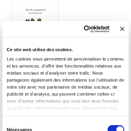
Ce site web utilise des cookies.
Les cookies nous permettent de personnaliser le contenu
et les annonces, d'offrir des fonctionnalités relatives aux
médias sociaux et d'analyser notre trafic. Nous
(0 avis)
partageons également des informations sur l'utilisation de
Justine Petit-Roulet
notre site avec nos partenaires de médias sociaux, de
publicité et d'analyse, qui peuvent combiner celles-ci
OLI ET LE ROI
GOURMAND
avec d'autres informations que vous leur avez fournies
ou qu'ils ont collectées lors de votre utilisation de leurs
Contes & légendes
services.
Sélection
3€92
Nécessaires
du