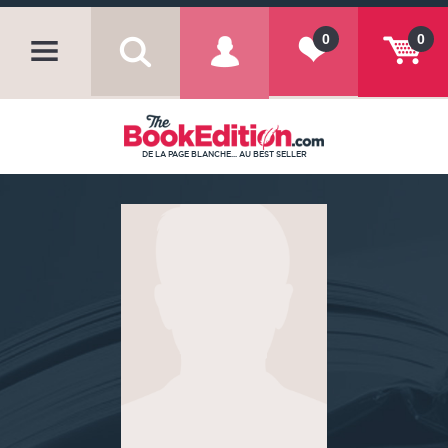
0
0
DE LA PAGE BLANCHE... AU BEST SELLER