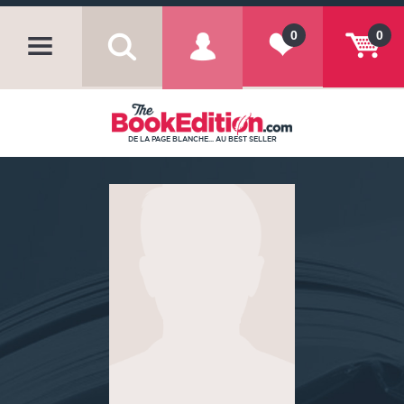
0
0
DE LA PAGE BLANCHE... AU BEST SELLER