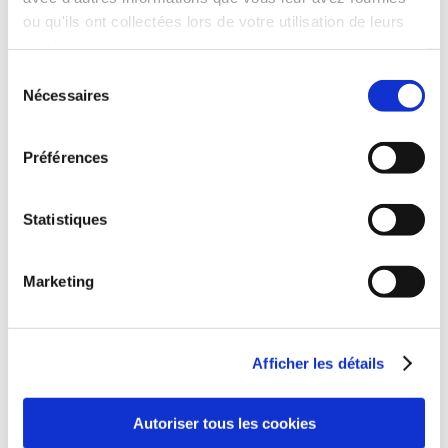
TERRE CHRONIQUE
ou qu'ils ont collectées lors de votre utilisation de leurs
BRETONNE
services.
Nouvelles régionales
Essais sociétaux
Sélection
21€00
15€00
Nécessaires
du
consentement
Préférences
Statistiques
Marketing
Afficher les détails
Autoriser tous les cookies