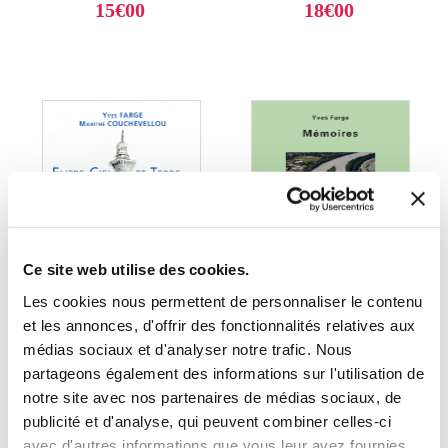
15€00
18€00
Ce site web utilise des cookies.
Les cookies nous permettent de personnaliser le contenu
et les annonces, d'offrir des fonctionnalités relatives aux
médias sociaux et d'analyser notre trafic. Nous
(0 avis)
(0 avis)
partageons également des informations sur l'utilisation de
Yves Farge et Marithé
notre site avec nos partenaires de médias sociaux, de
Yves Farge
Couchevellou
publicité et d'analyse, qui peuvent combiner celles-ci
ENTRE CIEL ET
avec d'autres informations que vous leur avez fournies
MÉMOIRES TOME II