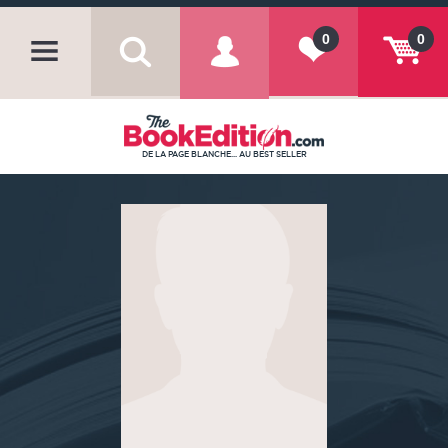
0
0
DE LA PAGE BLANCHE... AU BEST SELLER