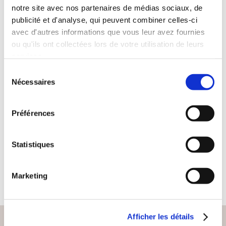
notre site avec nos partenaires de médias sociaux, de
publicité et d'analyse, qui peuvent combiner celles-ci
avec d'autres informations que vous leur avez fournies
ou qu'ils ont collectées lors de votre utilisation de leurs
services.
(0 avis)
Sélection
Nécessaires
du
Cazimir Costea
consentement
LABYRINTHES
Préférences
ILLUSOIRES
Contes & légendes
Statistiques
8€18
Marketing
Afficher les détails