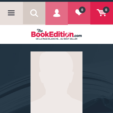
0
0
DE LA PAGE BLANCHE... AU BEST SELLER