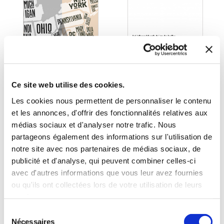
Ce site web utilise des cookies.
Les cookies nous permettent de personnaliser le contenu
et les annonces, d'offrir des fonctionnalités relatives aux
médias sociaux et d'analyser notre trafic. Nous
(0 avis)
(0 avis)
partageons également des informations sur l'utilisation de
RAIS Aziz
RAIS Aziz
notre site avec nos partenaires de médias sociaux, de
publicité et d'analyse, qui peuvent combiner celles-ci
KAD TOME 1:
KAD TOME 2: BATS-
EXAMEN ET
TOI !
avec d'autres informations que vous leur avez fournies
COWBOYS DE DÔME
ou qu'ils ont collectées lors de votre utilisation de leurs
Arts martiaux
Arts martiaux
services.
Sélection
8€00
8€00
Nécessaires
du