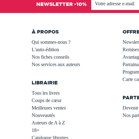
NEWSLETTER -10%
À PROPOS
OFFR
Qui sommes-nous ?
Newslet
L'auto-édition
Remises
Nos fiches conseils
Avantage
Nos services aux auteurs
Parraina
.
Programm
Carte c
LIBRAIRIE
.
Tous les livres
PART
Coups de cœur
Meilleures ventes
Devenir 
Nouveautés
Nos part
Auteurs de A à Z
18+
Catalogue libraires