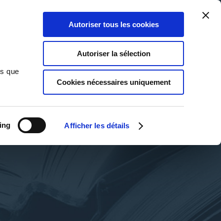
Qui sommes-nous ?
Nous contacter
Blog
Aide
0
0
Autoriser tous les cookies
Rechercher
Connexion
Ma liste
Panier
Autoriser la sélection
ns que
Cookies nécessaires uniquement
ing
Afficher les détails