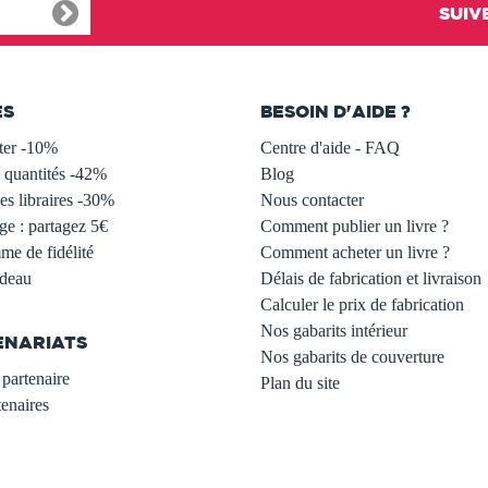
SUIV
ES
BESOIN D'AIDE ?
ter -10%
Centre d'aide - FAQ
 quantités -42%
Blog
s libraires -30%
Nous contacter
ge : partagez 5€
Comment publier un livre ?
e de fidélité
Comment acheter un livre ?
adeau
Délais de fabrication et livraison
Calculer le prix de fabrication
Nos gabarits intérieur
ENARIATS
Nos gabarits de couverture
partenaire
Plan du site
enaires