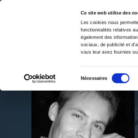
Ce site web utilise des co
Les cookies nous permetten
fonctionnalités relatives 
DE LA PAGE BLANCHE... AU BEST SELLER
également des informations
Accueil
/
Yann de France
sociaux, de publicité et d
vous leur avez fournies ou 
Sélection
Nécessaires
du
consentement