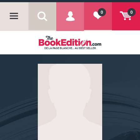
0
0
DE LA PAGE BLANCHE... AU BEST SELLER