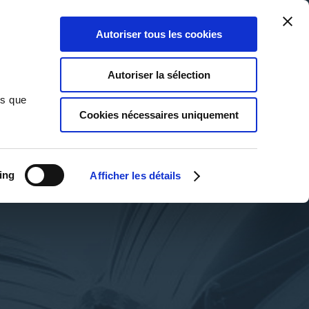
Qui sommes-nous ?
Nous contacter
Blog
Aide
0
0
Autoriser tous les cookies
Rechercher
Connexion
Ma liste
Panier
Autoriser la sélection
ns que
Cookies nécessaires uniquement
ing
Afficher les détails