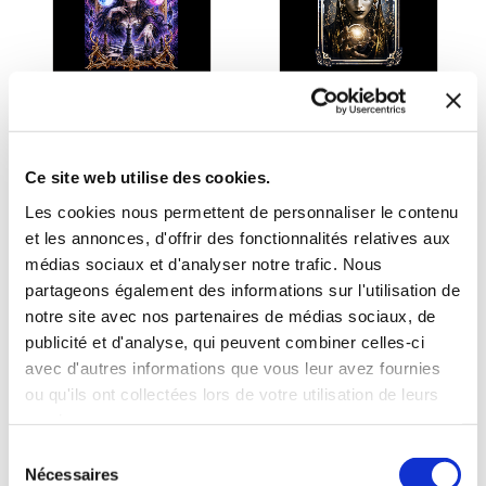
(0 avis)
(0 avis)
Ce site web utilise des cookies.
Michel Ettewiller
Michel Ettewiller
Les cookies nous permettent de personnaliser le contenu
et les annonces, d'offrir des fonctionnalités relatives aux
DATA SONG - LE JEU
DATA SONG -
DES LUNES
SAGITTARIUS
médias sociaux et d'analyser notre trafic. Nous
partageons également des informations sur l'utilisation de
Romans fantastiques
Romans fantastiques
notre site avec nos partenaires de médias sociaux, de
publicité et d'analyse, qui peuvent combiner celles-ci
16€00
15€00
avec d'autres informations que vous leur avez fournies
ou qu'ils ont collectées lors de votre utilisation de leurs
services.
Sélection
Nécessaires
du