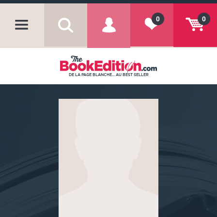
0
0
DE LA PAGE BLANCHE... AU BEST SELLER