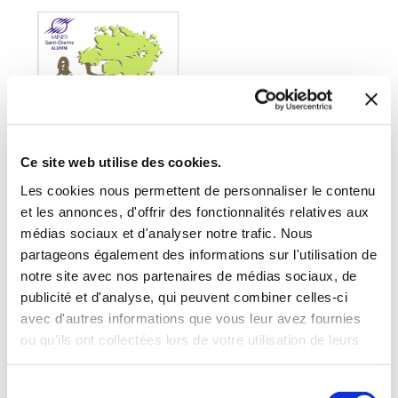
Ce site web utilise des cookies.
Les cookies nous permettent de personnaliser le contenu
et les annonces, d'offrir des fonctionnalités relatives aux
médias sociaux et d'analyser notre trafic. Nous
(0 avis)
partageons également des informations sur l'utilisation de
notre site avec nos partenaires de médias sociaux, de
Mines Saint-Etienne Alumni
publicité et d'analyse, qui peuvent combiner celles-ci
INGÉNIEUR
avec d'autres informations que vous leur avez fournies
HUMANISTE
ou qu'ils ont collectées lors de votre utilisation de leurs
services.
Essais sociétaux
Sélection