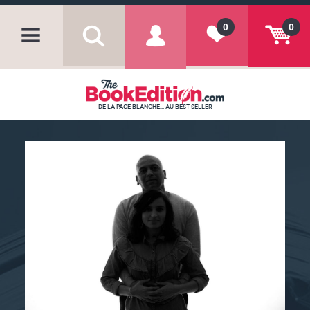
0
0
DE LA PAGE BLANCHE... AU BEST SELLER