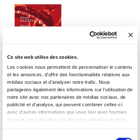
Ce site web utilise des cookies.
Les cookies nous permettent de personnaliser le contenu
et les annonces, d'offrir des fonctionnalités relatives aux
médias sociaux et d'analyser notre trafic. Nous
(0 avis)
partageons également des informations sur l'utilisation de
Ibtissem Guerda et Khalid
notre site avec nos partenaires de médias sociaux, de
Balfoul
publicité et d'analyse, qui peuvent combiner celles-ci
DE KAOLIN ET DE
avec d'autres informations que vous leur avez fournies
FEU
ou qu'ils ont collectées lors de votre utilisation de leurs
services.
Romans fantastiques
Sélection